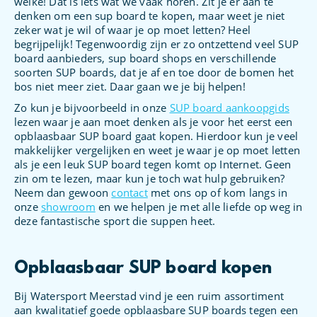
welke! Dat is iets wat we vaak horen. Zit je er aan te
denken om een sup board te kopen, maar weet je niet
zeker wat je wil of waar je op moet letten? Heel
begrijpelijk! Tegenwoordig zijn er zo ontzettend veel SUP
board aanbieders, sup board shops en verschillende
soorten SUP boards, dat je af en toe door de bomen het
bos niet meer ziet. Daar gaan we je bij helpen!
Zo kun je bijvoorbeeld in onze
SUP board aankoopgids
lezen waar je aan moet denken als je voor het eerst een
opblaasbaar SUP board gaat kopen. Hierdoor kun je veel
makkelijker vergelijken en weet je waar je op moet letten
als je een leuk SUP board tegen komt op Internet. Geen
zin om te lezen, maar kun je toch wat hulp gebruiken?
Neem dan gewoon
contact
met ons op of kom langs in
onze
showroom
en we helpen je met alle liefde op weg in
deze fantastische sport die suppen heet.
Opblaasbaar SUP board kopen
Bij Watersport Meerstad vind je een ruim assortiment
aan kwalitatief goede opblaasbare SUP boards tegen een