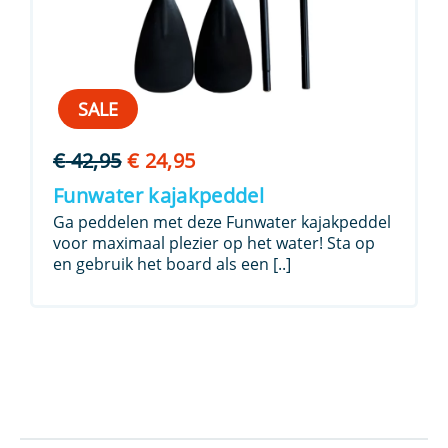
SALE
Oorspronkelijke
Huidige
€
42,95
€
24,95
prijs
prijs
Funwater kajakpeddel
was:
is:
Ga peddelen met deze Funwater kajakpeddel
€ 42,95.
€ 24,95.
voor maximaal plezier op het water! Sta op
en gebruik het board als een [..]