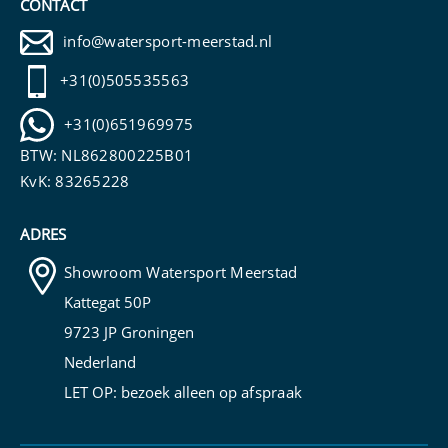
CONTACT
info@watersport-meerstad.nl
+31(0)505535563
+31(0)651969975
BTW: NL862800225B01
KvK: 83265228
ADRES
Showroom Watersport Meerstad
Kattegat 50P
9723 JP Groningen
Nederland
LET OP: bezoek alleen op
afspraak