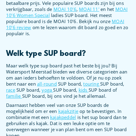
betaalbare prijs. Vele populaire SUP boards zijn bij ons
verkrijgbaar, zoals de
MOAI 10’6
,
MOAI 11′
en het
MOAI
10’6 Women Special
ladies SUP board. Het meest
populaire board is de MOAI 10’6. Bekijk nu onze
MOAI
10’6 review
om te lezen waarom dit board zo goed en zo
populair is.
Welk type SUP board?
Maar welk type sup board past het beste bij jou? Bij
Watersport Meerstad bieden we diverse categorieën aan
om aan ieders behoeften te voldoen. Of je nu op zoek
bent naar een
all-round
SUP board,
touring
SUP board,
race
SUP board,
yoga
SUP board,
kids
SUP board of
familie
SUP board, bij ons vind je het allemaal.
Daarnaast hebben veel van onze SUP boards de
mogelijkheid om er een
kajakzitje
op te bevestigen. In
combinatie met een
kajakpeddel
is het sup board dan te
gebruiken als kajak. Dat is een leuke optie om te
overwegen wanneer je van plan bent om een SUP board
kopen.