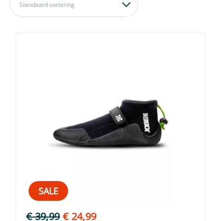
Standaard sortering
SALE
Oorspronkelijke
Huidige
€
39,99
€
24,99