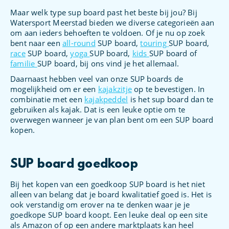
Maar welk type sup board past het beste bij jou? Bij
Watersport Meerstad bieden we diverse categorieën aan
om aan ieders behoeften te voldoen. Of je nu op zoek
bent naar een
all-round
SUP board,
touring
SUP board,
race
SUP board,
yoga
SUP board,
kids
SUP board of
familie
SUP board, bij ons vind je het allemaal.
Daarnaast hebben veel van onze SUP boards de
mogelijkheid om er een
kajakzitje
op te bevestigen. In
combinatie met een
kajakpeddel
is het sup board dan te
gebruiken als kajak. Dat is een leuke optie om te
overwegen wanneer je van plan bent om een SUP board
kopen.
SUP board goedkoop
Bij het kopen van een goedkoop SUP board is het niet
alleen van belang dat je board kwalitatief goed is. Het is
ook verstandig om erover na te denken waar je je
goedkope SUP board koopt. Een leuke deal op een site
als Amazon of op een andere marktplaats kan heel