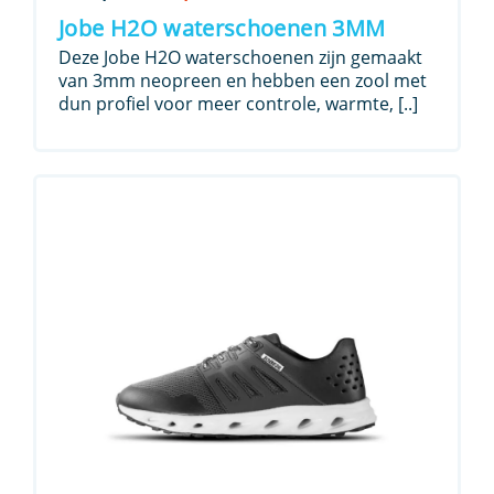
prijs
prijs
Jobe H2O waterschoenen 3MM
was:
is:
Deze Jobe H2O waterschoenen zijn gemaakt
€ 39,99.
€ 24,99.
van 3mm neopreen en hebben een zool met
dun profiel voor meer controle, warmte, [..]