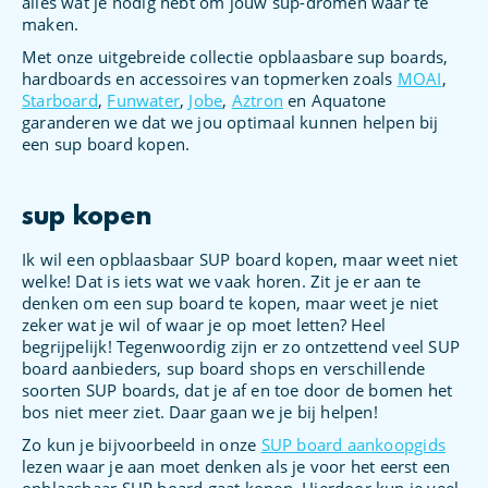
alles wat je nodig hebt om jouw sup-dromen waar te
maken.
Met onze uitgebreide collectie opblaasbare sup boards,
hardboards en accessoires van topmerken zoals
MOAI
,
Starboard
,
Funwater
,
Jobe
,
Aztron
en Aquatone
garanderen we dat we jou optimaal kunnen helpen bij
een sup board kopen.
sup kopen
Ik wil een opblaasbaar SUP board kopen, maar weet niet
welke! Dat is iets wat we vaak horen. Zit je er aan te
denken om een sup board te kopen, maar weet je niet
zeker wat je wil of waar je op moet letten? Heel
begrijpelijk! Tegenwoordig zijn er zo ontzettend veel SUP
board aanbieders, sup board shops en verschillende
soorten SUP boards, dat je af en toe door de bomen het
bos niet meer ziet. Daar gaan we je bij helpen!
Zo kun je bijvoorbeeld in onze
SUP board aankoopgids
lezen waar je aan moet denken als je voor het eerst een
opblaasbaar SUP board gaat kopen. Hierdoor kun je veel