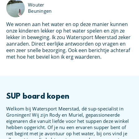
Wouter
Beuningen
We wonen aan het water en op deze manier kunnen
Ik
u
onze kinderen lekker op het water spelen en zijn ze
pe
lekker in beweging. Ik zou Watersport Meerstad zeker
aa
aanraden. Direct eerlijke antwoorden op vragen en
ge
een zeer snelle bezorging. Ook een berichtje achteraf
Me
met hoe het beviel kon ik erg waarderen.
hi
SUP board kopen
Welkom bij Watersport Meerstad, dé sup-specialist in
Groningen! Wij zijn Rody en Muriel, gepassioneerde
eigenaren die vanuit liefde voor het suppen deze winkel
hebben opgericht. Of je nu een ervaren supper bent of
net begint met je avontuur op het water, bij ons vind je