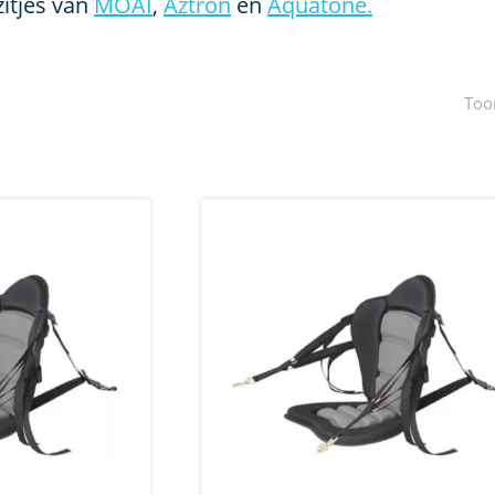
zitjes van
MOAI
,
Aztron
en
Aquatone.
Toon