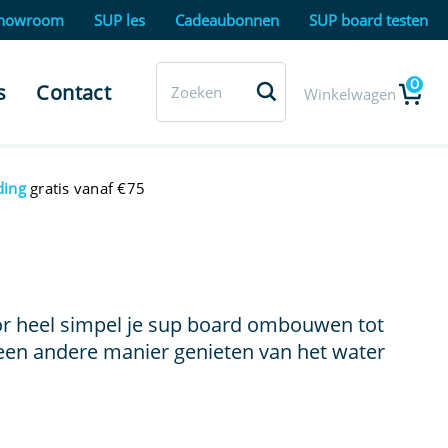
howroom
SUP les
Cadeaubonnen
SUP board testen
0
s
Contact
Winkelwagen
ding
gratis vanaf €75
oor heel simpel je sup board ombouwen tot
 een andere manier genieten van het water