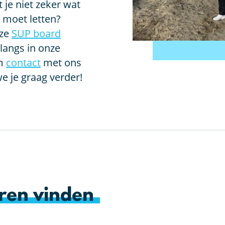
je niet zeker wat
p moet letten?
nze
SUP board
langs in onze
m
contact
met ons
e je graag verder!
ren vinden