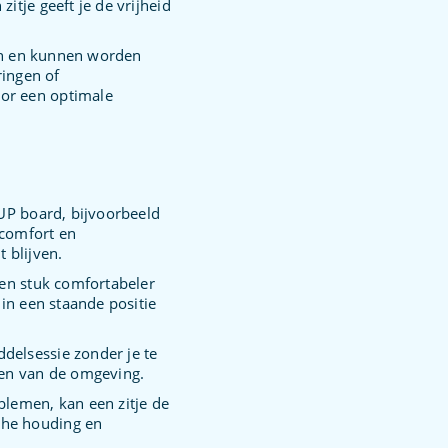
itje geeft je de vrijheid
ren en kunnen worden
ingen of
oor een optimale
SUP board, bijvoorbeeld
 comfort en
 blijven.
een stuk comfortabeler
 in een staande positie
delsessie zonder je te
ten van de omgeving.
blemen, kan een zitje de
che houding en