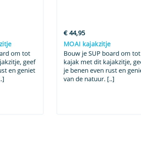
€
44,95
itje
MOAI kajakzitje
ard om tot
Bouw je SUP board om tot
akzitje, geef
kajak met dit kajakzitje, ge
ust en geniet
je benen even rust en geni
.]
van de natuur. [..]