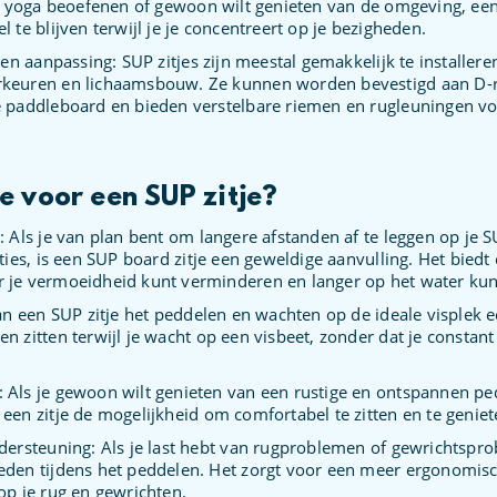
, yoga beoefenen of gewoon wilt genieten van de omgeving, een z
 te blijven terwijl je je concentreert op je bezigheden.
e en aanpassing: SUP zitjes zijn meestal gemakkelijk te installe
rkeuren en lichaamsbouw. Ze kunnen worden bevestigd aan D-r
e paddleboard en bieden verstelbare riemen en rugleuningen v
e voor een SUP zitje?
: Als je van plan bent om langere afstanden af te leggen op je 
ties, is een SUP board zitje een geweldige aanvulling. Het biedt
 je vermoeidheid kunt verminderen en langer op het water kunt
kan een SUP zitje het peddelen en wachten op de ideale visplek 
 zitten terwijl je wacht op een visbeet, zonder dat je constant
Als je gewoon wilt genieten van een rustige en ontspannen ped
een zitje de mogelijkheid om comfortabel te zitten en te genie
dersteuning: Als je last hebt van rugproblemen of gewrichtspro
eden tijdens het peddelen. Het zorgt voor een meer ergonomis
op je rug en gewrichten.