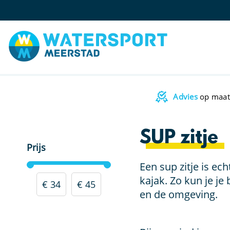
Advies
op maat
SUP zitje
Prijs
Een sup zitje is e
kajak. Zo kun je j
€ 34
€ 45
en de omgeving.