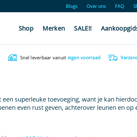
Blogs
Over ons
FAQ
S
Shop
Merken
SALE!!
Aankoopgid
Snel leverbaar vanuit
eigen voorraad
Verzen
cht een superleuke toevoeging, want je kan hierd
e benen even rust geven, achterover leunen en op