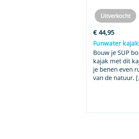
Uitverkocht
€
44,95
Funwater kajakz
Bouw je SUP bo
kajak met dit kaj
je benen even r
van de natuur. [.