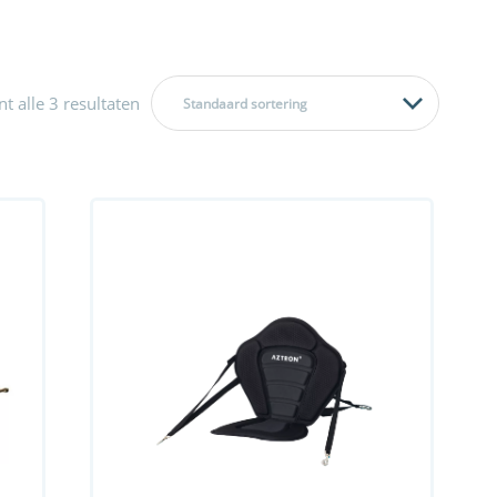
t alle 3 resultaten
Standaard sortering