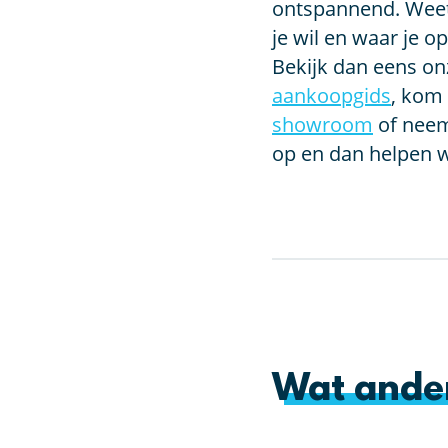
ontspannend. Weet 
je wil en waar je o
Bekijk dan eens o
aankoopgids
, kom 
showroom
of nee
op en dan helpen w
Wat ande