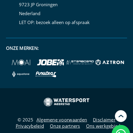
9723 JP Groningen
Nederland
LET OP: bezoek alleen op
afspraak
ONZE MERKEN:
›
© 2025
Algemene voorwaarden
Disclaimer
Privacybeleid
Onze partners
Ons werkgebied
Kunn