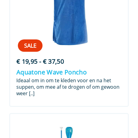
SALE
Prijsklasse:
€
19,95
-
€
37,50
€ 19,95
Aquatone Wave Poncho
tot
Ideaal om in om te kleden voor en na het
€ 37,50
suppen, om mee af te drogen of om gewoon
weer [..]