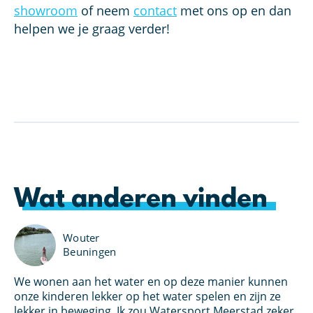
showroom
of neem
contact
met ons op en dan
helpen we je graag verder!
Wat anderen vinden
Wouter
Beuningen
We wonen aan het water en op deze manier kunnen
Ik
u
onze kinderen lekker op het water spelen en zijn ze
pe
lekker in beweging. Ik zou Watersport Meerstad zeker
aa