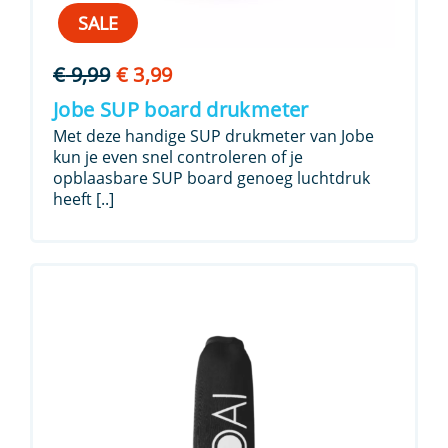
SALE
Oorspronkelijke
Huidige
€
9,99
€
3,99
prijs
prijs
Jobe SUP board drukmeter
was:
is:
Met deze handige SUP drukmeter van Jobe
€ 9,99.
€ 3,99.
kun je even snel controleren of je
opblaasbare SUP board genoeg luchtdruk
heeft [..]