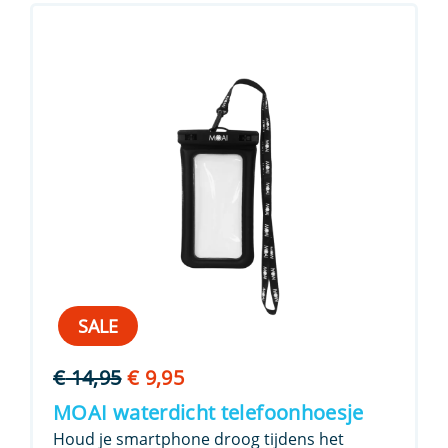
SALE
Oorspronkelijke
Huidige
€
14,95
€
9,95
prijs
prijs
MOAI waterdicht telefoonhoesje
was:
is:
Houd je smartphone droog tijdens het