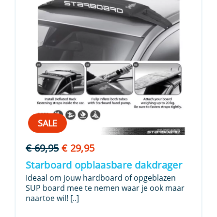
SALE
Oorspronkelijke
Huidige
€
69,95
€
29,95
prijs
prijs
Starboard opblaasbare dakdrager
was:
is:
Ideaal om jouw hardboard of opgeblazen
€ 69,95.
€ 29,95.
SUP board mee te nemen waar je ook maar
naartoe wil! [..]