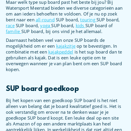
Maar welk type sup board past het beste bij jou? Bij
Watersport Meerstad bieden we diverse categorieën aan
om aan ieders behoeften te voldoen. Of je nu op zoek
bent naar een
all-round
SUP board,
touring
SUP board,
race
SUP board,
yoga
SUP board,
kids
SUP board of
familie
SUP board, bij ons vind je het allemaal.
Daarnaast hebben veel van onze SUP boards de
mogelijkheid om er een
kajakzitje
op te bevestigen. In
combinatie met een
kajakpeddel
is het sup board dan te
gebruiken als kajak. Dat is een leuke optie om te
overwegen wanneer je van plan bent om een SUP board
kopen.
SUP board goedkoop
Bij het kopen van een goedkoop SUP board is het niet
alleen van belang dat je board kwalitatief goed is. Het is
ook verstandig om erover na te denken waar je je
goedkope SUP board koopt. Een leuke deal op een site
als Amazon of op een andere marktplaats kan heel
aantrekkelijk lijken. In werkelijkheid is dat niet altijd een