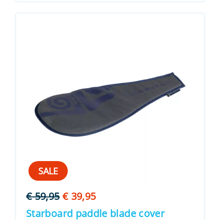
SALE
Oorspronkelijke
Huidige
€
59,95
€
39,95
prijs
prijs
Starboard paddle blade cover