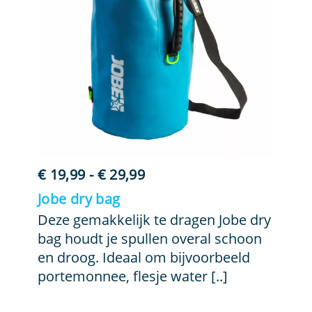
Prijsklasse:
€
19,99
-
€
29,99
€ 19,99
Jobe dry bag
tot
Deze gemakkelijk te dragen Jobe dry
€ 29,99
bag houdt je spullen overal schoon
en droog. Ideaal om bijvoorbeeld
portemonnee, flesje water [..]