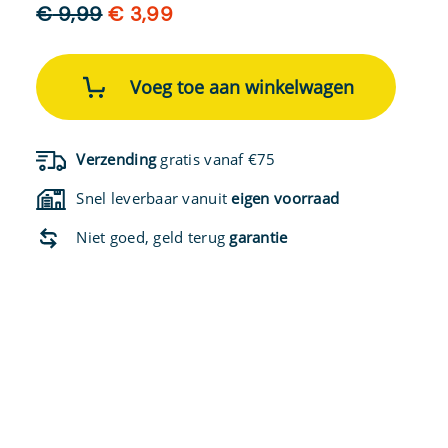
Oorspronkelijke
Huidige
€
9,99
€
3,99
prijs
prijs
was:
is:
Jobe
SUP
Voeg toe aan winkelwagen
€ 9,99.
€ 3,99.
board
drukmeter
aantal
Verzending
gratis vanaf €75
Snel leverbaar vanuit
eigen voorraad
Niet goed, geld terug
garantie