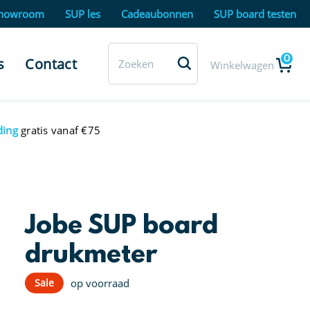
howroom
SUP les
Cadeaubonnen
SUP board testen
0
s
Contact
Winkelwagen
ding
gratis vanaf €75
Jobe SUP board
drukmeter
Sale
op voorraad