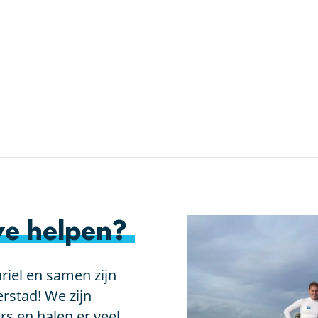
e helpen?
riel en samen zijn
rstad! We zijn
rs en halen er veel