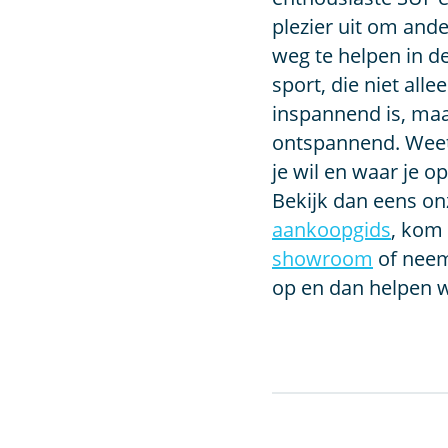
plezier uit om an
weg te helpen in d
sport, die niet alle
inspannend is, maa
ontspannend. Weet 
je wil en waar je o
Bekijk dan eens o
aankoopgids
, kom 
showroom
of nee
op en dan helpen w