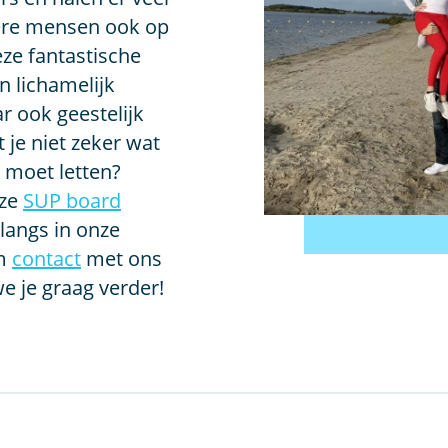
dere mensen ook op
eze fantastische
en lichamelijk
r ook geestelijk
je niet zeker wat
p moet letten?
nze
SUP board
langs in onze
m
contact
met ons
e je graag verder!