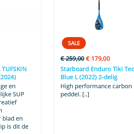
SALE
nkelijke
Huidige
Oorspronkelijke
Huidige
€
259,00
€
179,00
prijs
prijs
prijs
A TUFSKIN
Starboard Enduro Tiki Te
is:
was:
is:
(2024)
Blue L (2022) 2-delig
€ 69,00.
€ 259,00.
€ 179,00
ige en
High performance carbon
lijke SUP
peddel. [..]
reatief
n
 blad en
p is dit de