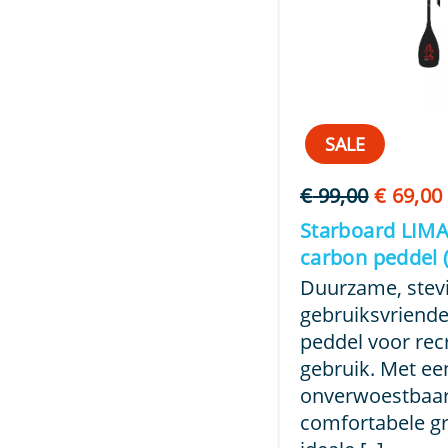
SALE
Oorspro
€
99,00
€
69,00
prijs
Starboard LIM
was:
carbon peddel 
€ 99,00.
Duurzame, stev
gebruiksvriende
peddel voor rec
gebruik. Met ee
onverwoestbaar
comfortabele gri