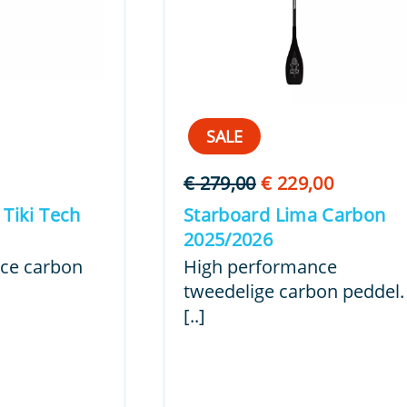
SALE
Oorspronkelijke
Huidige
€
279,00
€
229,00
prijs
prijs
Tiki Tech
Starboard Lima Carbon
was:
is:
2025/2026
€ 279,00.
€ 229,00
ce carbon
High performance
tweedelige carbon peddel.
[..]