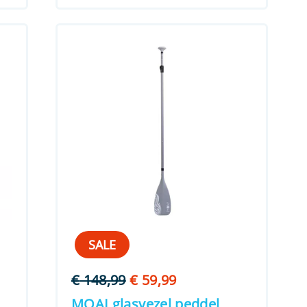
SALE
Oorspronkelijke
Huidige
€
148,99
€
59,99
prijs
prijs
MOAI glasvezel peddel