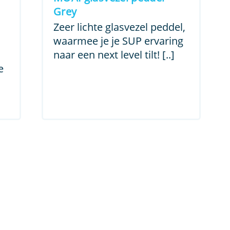
was:
is:
Grey
€ 148,99.
€ 59,99.
Zeer lichte glasvezel peddel,
waarmee je je SUP ervaring
naar een next level tilt! [..]
e