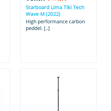
prijs
prijs
Starboard Lima Tiki Tech
was:
is:
Wave M (2022)
.
€ 269,00.
€ 179,00.
High performance carbon
peddel. [..]