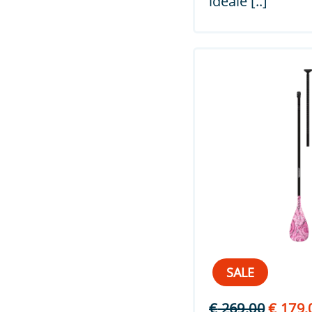
ideale [..]
SALE
Oorspr
€
269,00
€
179,