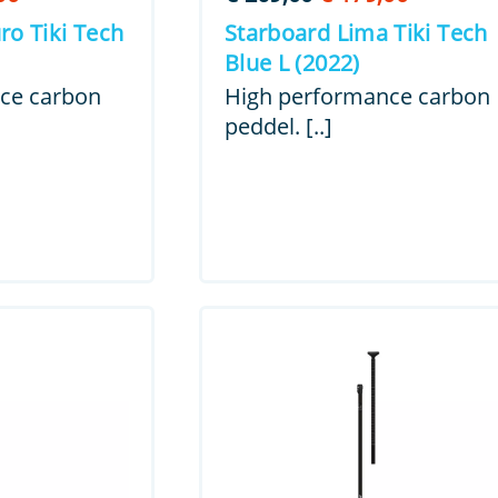
prijs
prijs
prijs
ro Tiki Tech
Starboard Lima Tiki Tech
is:
was:
is:
Blue L (2022)
00.
€ 179,00.
€ 269,00.
€ 179,00
ce carbon
High performance carbon
peddel. [..]