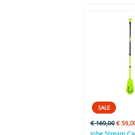
SALE
Oorspr
€
169,00
€
59,0
prijs
Jobe Stream Ca