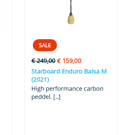
SALE
Oorspronkelijke
Huidige
€
249,00
€
159,00
prijs
prijs
Starboard Enduro Balsa M
was:
is:
(2021)
.
€ 249,00.
€ 159,00.
High performance carbon
peddel. [..]