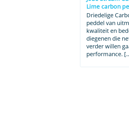
was:
Lime carbon pe
€ 169,
Driedelige Car
peddel van uit
kwaliteit en be
diegenen die ne
verder willen g
performance. [..