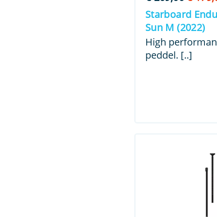
prijs
Starboard Endu
was:
Sun M (2022)
€ 269,
High performan
peddel. [..]