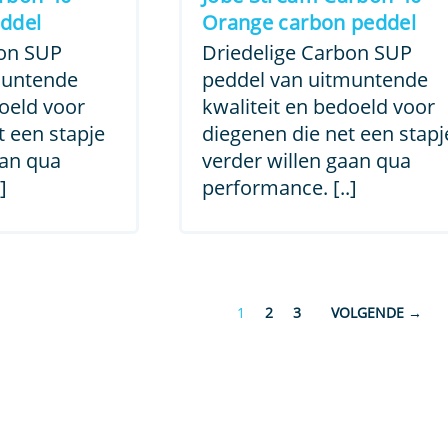
is:
was:
is:
ddel
Orange carbon peddel
00.
€ 59,00.
€ 169,00.
€ 59,00.
bon SUP
Driedelige Carbon SUP
muntende
peddel van uitmuntende
doeld voor
kwaliteit en bedoeld voor
t een stapje
diegenen die net een stapj
aan qua
verder willen gaan qua
]
performance. [..]
1
2
3
→