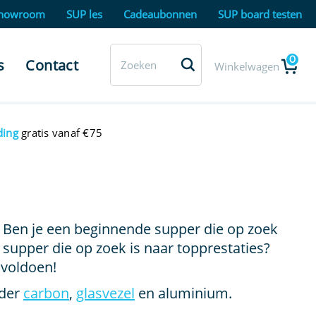
howroom
SUP les
Cadeaubonnen
SUP board testen
0
s
Contact
Winkelwagen
ding
gratis vanaf €75
. Ben je een beginnende supper die op zoek
 supper die op zoek is naar topprestaties?
 voldoen!
nder
carbon
,
glasvezel
en aluminium.