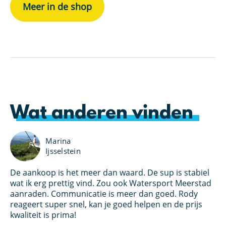
Meer in de shop
Wat anderen vinden
Marina
Ijsselstein
De aankoop is het meer dan waard. De sup is stabiel
Ik
an
wat ik erg prettig vind. Zou ook Watersport Meerstad
bo
s
aanraden. Communicatie is meer dan goed. Rody
Wa
et
reageert super snel, kan je goed helpen en de prijs
kl
oed
kwaliteit is prima!