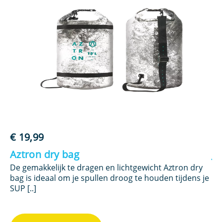
€
19,99
€
Aztron dry bag
J
De gemakkelijk te dragen en lichtgewicht Aztron dry
Me
bag is ideaal om je spullen droog te houden tijdens je
ev
SUP [..]
ge