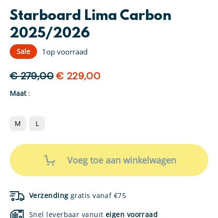
Starboard Lima Carbon
2025/2026
Sale
1
op voorraad
Oorspronkelijke
Huidige
€
279,00
€
229,00
prijs
prijs
Maat
:
was:
is:
€ 279,00.
€ 229,00.
M
L
Starboard
Lima
Voeg toe aan winkelwagen
Carbon
2025/2026
aantal
Verzending
gratis vanaf €75
Snel leverbaar vanuit
eigen voorraad