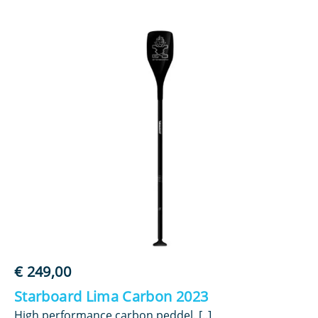
€
249,00
€
Starboard Lima Carbon 2023
S
High performance carbon peddel. [..]
Hi