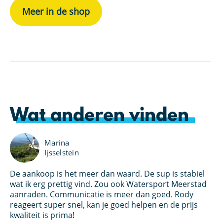
Meer in de shop
Wat anderen vinden
Marina
Ijsselstein
De aankoop is het meer dan waard. De sup is stabiel
Ik
an
wat ik erg prettig vind. Zou ook Watersport Meerstad
bo
s
aanraden. Communicatie is meer dan goed. Rody
Wa
et
reageert super snel, kan je goed helpen en de prijs
kl
oed
kwaliteit is prima!