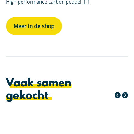
High performance carbon peddel. [..]
Hi
Meer in de shop
Vaak samen
gekocht