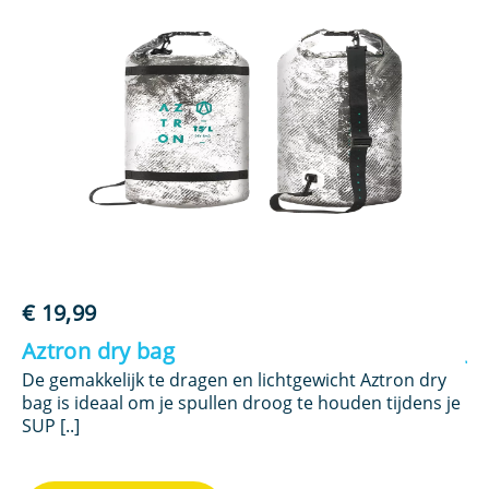
€
19,99
€
Aztron dry bag
J
r
De gemakkelijk te dragen en lichtgewicht Aztron dry
Me
bag is ideaal om je spullen droog te houden tijdens je
ev
SUP [..]
ge