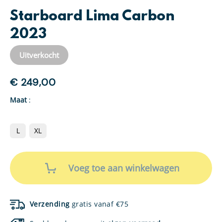
Starboard Lima Carbon
2023
Uitverkocht
€
249,00
Maat
:
L
XL
Starboard
Lima
Voeg toe aan winkelwagen
Carbon
2023
aantal
Verzending
gratis vanaf €75