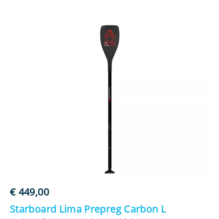
€
449,00
€
Starboard Lima Prepreg Carbon L
St