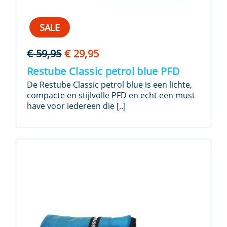
SALE
Oorspronkelijke
Huidige
€
59,95
€
29,95
prijs
prijs
Restube Classic petrol blue PFD
was:
is:
De Restube Classic petrol blue is een lichte,
€ 59,95.
€ 29,95.
compacte en stijlvolle PFD en echt een must
have voor iedereen die [..]