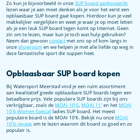
Zo kun je bijvoorbeeld in onze
SUP board aankoopgids
lezen waar je aan moet denken als je voor het eerst een
opblaasbaar SUP board gaat kopen. Hierdoor kun je veel
makkelijker vergelijken en weet je waar je op moet letten
als je een leuk SUP board tegen komt op Internet. Geen
zin om te lezen, maar kun je toch wat hulp gebruiken?
Neem dan gewoon
contact
met ons op of kom langs in
onze
showroom
en we helpen je met alle liefde op weg in
deze fantastische sport die suppen heet.
Opblaasbaar SUP board kopen
Bij Watersport Meerstad vind je een ruim assortiment
aan kwalitatief goede opblaasbare SUP boards tegen een
betaalbare prijs. Vele populaire SUP boards zijn bij ons
verkrijgbaar, zoals de
MOAI 10’6
,
MOAI 11′
en het
MOAI
10’6 Women Special
ladies SUP board. Het meest
populaire board is de MOAI 10’6. Bekijk nu onze
MOAI
10’6 review
om te lezen waarom dit board zo goed en zo
populair is.