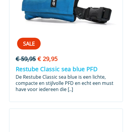
SALE
Oorspronkelijke
Huidige
€
59,95
€
29,95
prijs
prijs
Restube Classic sea blue PFD
was:
is:
De Restube Classic sea blue is een lichte,
€ 59,95.
€ 29,95.
compacte en stijlvolle PFD en echt een must
have voor iedereen die [..]