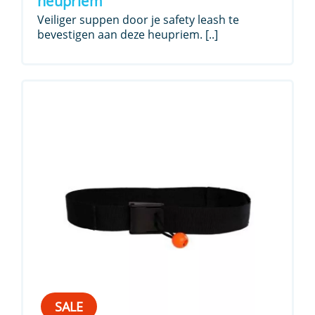
heupriem
€ 24,99.
€ 14,99.
Veiliger suppen door je safety leash te
bevestigen aan deze heupriem. [..]
SALE