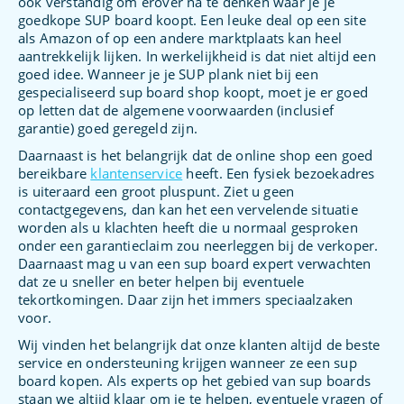
ook verstandig om erover na te denken waar je je
goedkope SUP board koopt. Een leuke deal op een site
als Amazon of op een andere marktplaats kan heel
aantrekkelijk lijken. In werkelijkheid is dat niet altijd een
goed idee. Wanneer je je SUP plank niet bij een
gespecialiseerd sup board shop koopt, moet je er goed
op letten dat de algemene voorwaarden (inclusief
garantie) goed geregeld zijn.
Daarnaast is het belangrijk dat de online shop een goed
bereikbare
klantenservice
heeft. Een fysiek bezoekadres
is uiteraard een groot pluspunt. Ziet u geen
contactgegevens, dan kan het een vervelende situatie
worden als u klachten heeft die u normaal gesproken
onder een garantieclaim zou neerleggen bij de verkoper.
Daarnaast mag u van een sup board expert verwachten
dat ze u sneller en beter helpen bij eventuele
tekortkomingen. Daar zijn het immers speciaalzaken
voor.
Wij vinden het belangrijk dat onze klanten altijd de beste
service en ondersteuning krijgen wanneer ze een sup
board kopen. Als experts op het gebied van sup boards
staan we altijd klaar om je te helpen, eventuele vragen of