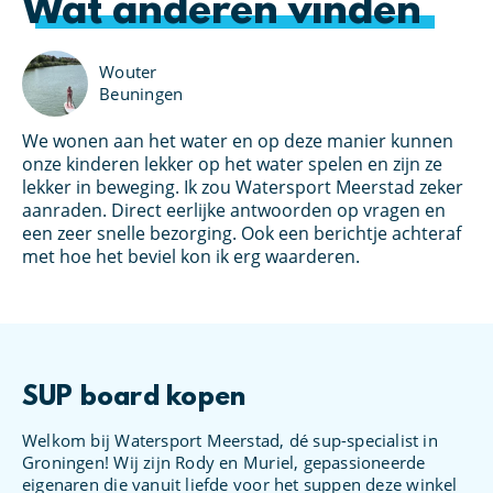
Wat anderen vinden
Wouter
Beuningen
We wonen aan het water en op deze manier kunnen
Ik
u
onze kinderen lekker op het water spelen en zijn ze
pe
lekker in beweging. Ik zou Watersport Meerstad zeker
aa
aanraden. Direct eerlijke antwoorden op vragen en
ge
een zeer snelle bezorging. Ook een berichtje achteraf
Me
met hoe het beviel kon ik erg waarderen.
hi
SUP board kopen
Welkom bij Watersport Meerstad, dé sup-specialist in
Groningen! Wij zijn Rody en Muriel, gepassioneerde
eigenaren die vanuit liefde voor het suppen deze winkel