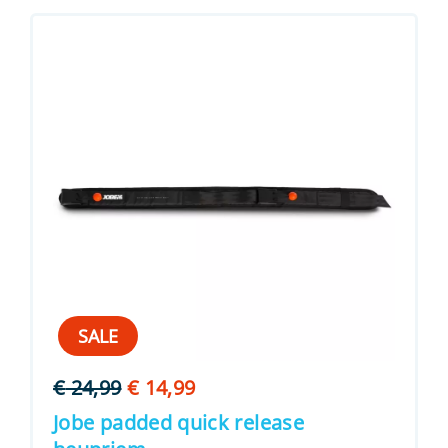
SALE
Oorspronkelijke
Huidige
€
24,99
€
14,99
prijs
prijs
Jobe padded quick release
was:
is: