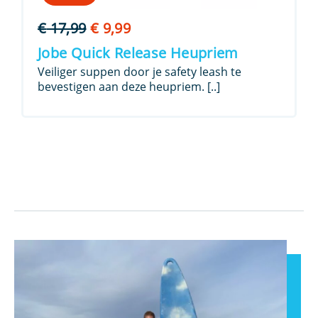
Oorspronkelijke
Huidige
€
17,99
€
9,99
prijs
prijs
Jobe Quick Release Heupriem
was:
is:
Veiliger suppen door je safety leash te
€ 17,99.
€ 9,99.
bevestigen aan deze heupriem. [..]