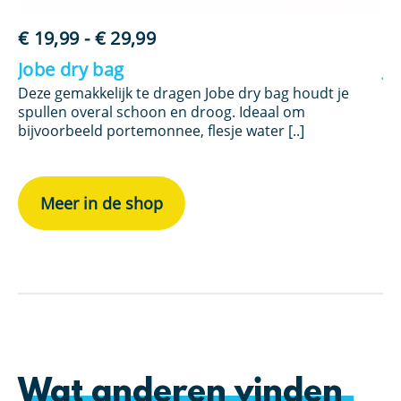
Prijsklasse:
€
19,99
-
€
29,99
€
€ 19,99
Jobe dry bag
Jo
tot
Deze gemakkelijk te dragen Jobe dry bag houdt je
De
€ 29,99
spullen overal schoon en droog. Ideaal om
en
bijvoorbeeld portemonnee, flesje water [..]
bli
Meer in de shop
Wat anderen vinden