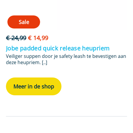
Sale
Oorspronkelijke
Huidige
€
24,99
€
14,99
prijs
prijs
Jobe padded quick release heupriem
was:
is:
Veiliger suppen door je safety leash te bevestigen aan
€ 24,99.
€ 14,99.
deze heupriem. [..]
Meer in de shop