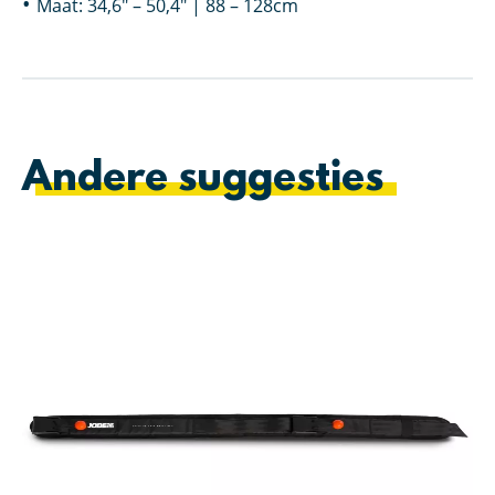
Maat: 34,6″ – 50,4″ | 88 – 128cm
Andere suggesties