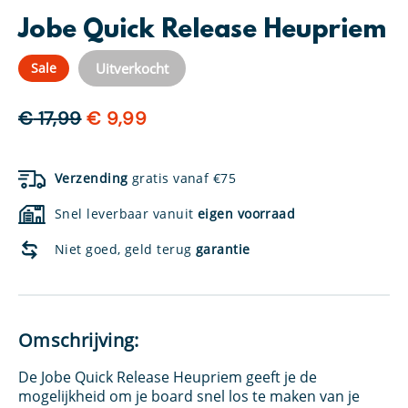
Jobe Quick Release Heupriem
Uitverkocht
Sale
Oorspronkelijke
Huidige
€
17,99
€
9,99
prijs
prijs
was:
is:
Verzending
gratis vanaf €75
€ 17,99.
€ 9,99.
Snel leverbaar vanuit
eigen voorraad
Niet goed, geld terug
garantie
Omschrijving:
De Jobe Quick Release Heupriem geeft je de
mogelijkheid om je board snel los te maken van je