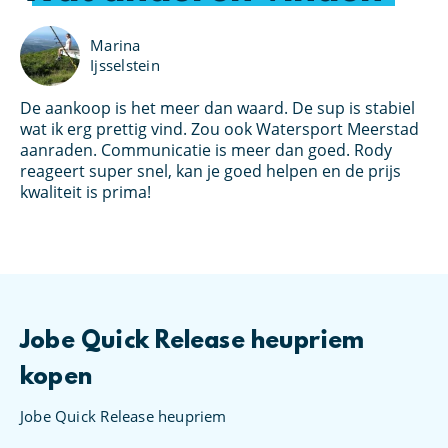
Marina
Ijsselstein
De aankoop is het meer dan waard. De sup is stabiel
Ik
an
wat ik erg prettig vind. Zou ook Watersport Meerstad
bo
s
aanraden. Communicatie is meer dan goed. Rody
Wa
et
reageert super snel, kan je goed helpen en de prijs
kl
oed
kwaliteit is prima!
Jobe Quick Release heupriem
kopen
Jobe Quick Release heupriem