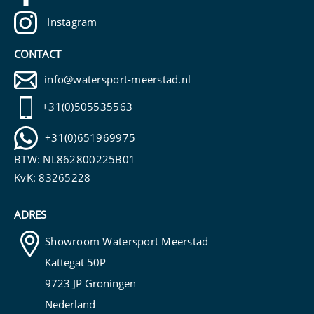
Instagram
CONTACT
info@watersport-meerstad.nl
+31(0)505535563
+31(0)651969975
BTW: NL862800225B01
KvK: 83265228
ADRES
Showroom Watersport Meerstad
Kattegat 50P
9723 JP Groningen
Nederland