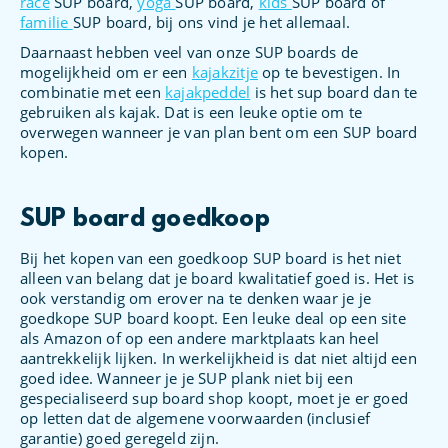
race
SUP board,
yoga
SUP board,
kids
SUP board of
familie
SUP board, bij ons vind je het allemaal.
Daarnaast hebben veel van onze SUP boards de
mogelijkheid om er een
kajakzitje
op te bevestigen. In
combinatie met een
kajakpeddel
is het sup board dan te
gebruiken als kajak. Dat is een leuke optie om te
overwegen wanneer je van plan bent om een SUP board
kopen.
SUP board goedkoop
Bij het kopen van een goedkoop SUP board is het niet
alleen van belang dat je board kwalitatief goed is. Het is
ook verstandig om erover na te denken waar je je
goedkope SUP board koopt. Een leuke deal op een site
als Amazon of op een andere marktplaats kan heel
aantrekkelijk lijken. In werkelijkheid is dat niet altijd een
goed idee. Wanneer je je SUP plank niet bij een
gespecialiseerd sup board shop koopt, moet je er goed
op letten dat de algemene voorwaarden (inclusief
garantie) goed geregeld zijn.