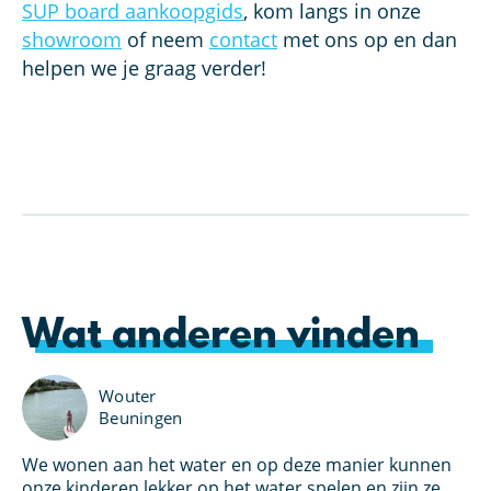
SUP board aankoopgids
, kom langs in onze
showroom
of neem
contact
met ons op en dan
helpen we je graag verder!
Wat anderen vinden
Wouter
Beuningen
We wonen aan het water en op deze manier kunnen
Ik
u
onze kinderen lekker op het water spelen en zijn ze
pe