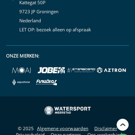
Kattegat 50P
9723 JP Groningen
Nederland
LET OP: bezoek alleen op
afspraak
ONZE MERKEN:
›
© 2025
Algemene voorwaarden
Disclaimer
Privacybeleid
Onze partners
Ons werkgebied