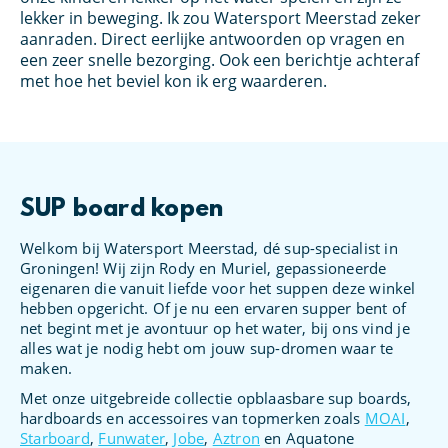
lekker in beweging. Ik zou Watersport Meerstad zeker
aa
aanraden. Direct eerlijke antwoorden op vragen en
ge
een zeer snelle bezorging. Ook een berichtje achteraf
Me
met hoe het beviel kon ik erg waarderen.
hi
SUP board kopen
Welkom bij Watersport Meerstad, dé sup-specialist in
Groningen! Wij zijn Rody en Muriel, gepassioneerde
eigenaren die vanuit liefde voor het suppen deze winkel
hebben opgericht. Of je nu een ervaren supper bent of
net begint met je avontuur op het water, bij ons vind je
alles wat je nodig hebt om jouw sup-dromen waar te
maken.
Met onze uitgebreide collectie opblaasbare sup boards,
hardboards en accessoires van topmerken zoals
MOAI
,
Starboard
,
Funwater
,
Jobe
,
Aztron
en Aquatone