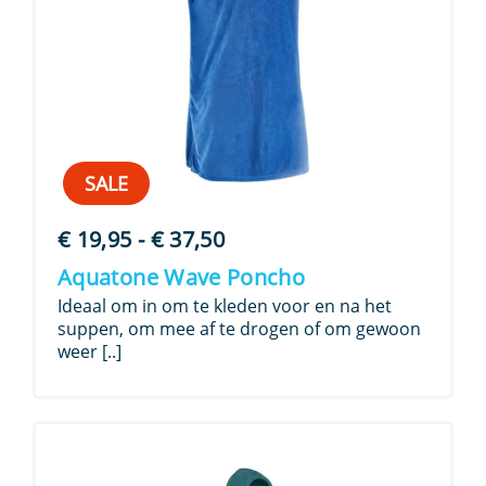
SALE
Prijsklasse:
€
19,95
-
€
37,50
€ 19,95
Aquatone Wave Poncho
tot
Ideaal om in om te kleden voor en na het
€ 37,50
suppen, om mee af te drogen of om gewoon
weer [..]