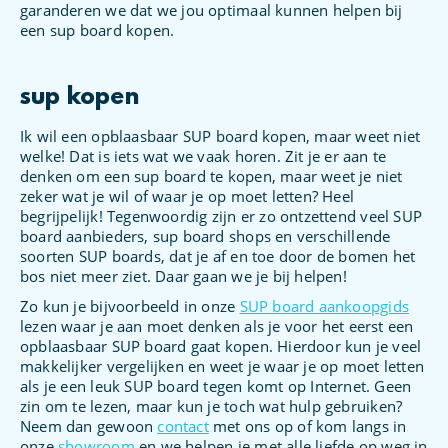
garanderen we dat we jou optimaal kunnen helpen bij
een sup board kopen.
sup kopen
Ik wil een opblaasbaar SUP board kopen, maar weet niet
welke! Dat is iets wat we vaak horen. Zit je er aan te
denken om een sup board te kopen, maar weet je niet
zeker wat je wil of waar je op moet letten? Heel
begrijpelijk! Tegenwoordig zijn er zo ontzettend veel SUP
board aanbieders, sup board shops en verschillende
soorten SUP boards, dat je af en toe door de bomen het
bos niet meer ziet. Daar gaan we je bij helpen!
Zo kun je bijvoorbeeld in onze
SUP board aankoopgids
lezen waar je aan moet denken als je voor het eerst een
opblaasbaar SUP board gaat kopen. Hierdoor kun je veel
makkelijker vergelijken en weet je waar je op moet letten
als je een leuk SUP board tegen komt op Internet. Geen
zin om te lezen, maar kun je toch wat hulp gebruiken?
Neem dan gewoon
contact
met ons op of kom langs in
onze
showroom
en we helpen je met alle liefde op weg in