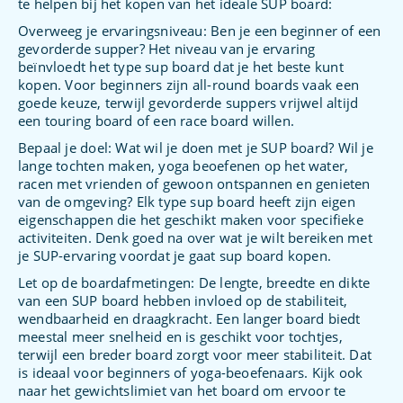
te helpen bij het kopen van het ideale SUP board:
Overweeg je ervaringsniveau: Ben je een beginner of een
gevorderde supper? Het niveau van je ervaring
beïnvloedt het type sup board dat je het beste kunt
kopen. Voor beginners zijn all-round boards vaak een
goede keuze, terwijl gevorderde suppers vrijwel altijd
een touring board of een race board willen.
Bepaal je doel: Wat wil je doen met je SUP board? Wil je
lange tochten maken, yoga beoefenen op het water,
racen met vrienden of gewoon ontspannen en genieten
van de omgeving? Elk type sup board heeft zijn eigen
eigenschappen die het geschikt maken voor specifieke
activiteiten. Denk goed na over wat je wilt bereiken met
je SUP-ervaring voordat je gaat sup board kopen.
Let op de boardafmetingen: De lengte, breedte en dikte
van een SUP board hebben invloed op de stabiliteit,
wendbaarheid en draagkracht. Een langer board biedt
meestal meer snelheid en is geschikt voor tochtjes,
terwijl een breder board zorgt voor meer stabiliteit. Dat
is ideaal voor beginners of yoga-beoefenaars. Kijk ook
naar het gewichtslimiet van het board om ervoor te