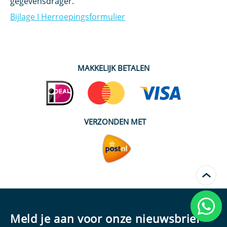
gegevensdrager.
Bijlage I Herroepingsformulier
MAKKELIJK BETALEN
VERZONDEN MET
›
Kunn
helpe
Meld je aan voor onze nieuwsbrief