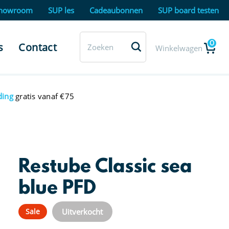
howroom
SUP les
Cadeaubonnen
SUP board testen
0
s
Contact
Winkelwagen
ding
gratis vanaf €75
Restube Classic sea
blue PFD
Uitverkocht
Sale