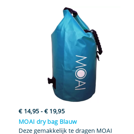
Prijsklasse:
€
14,95
-
€
19,95
€ 14,95
MOAI dry bag Blauw
tot
Deze gemakkelijk te dragen MOAI