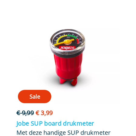
Sale
Oorspronkelijke
Huidige
€
9,99
€
3,99
prijs
prijs
Jobe SUP board drukmeter
was:
is:
Met deze handige SUP drukmeter