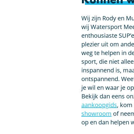
Kunnen w
Wij zijn Rody en Mu
wij Watersport Mee
enthousiaste SUP’e
plezier uit om an
weg te helpen in d
sport, die niet alle
inspannend is, maa
ontspannend. Weet 
je wil en waar je o
Bekijk dan eens o
aankoopgids
, kom 
showroom
of nee
op en dan helpen w