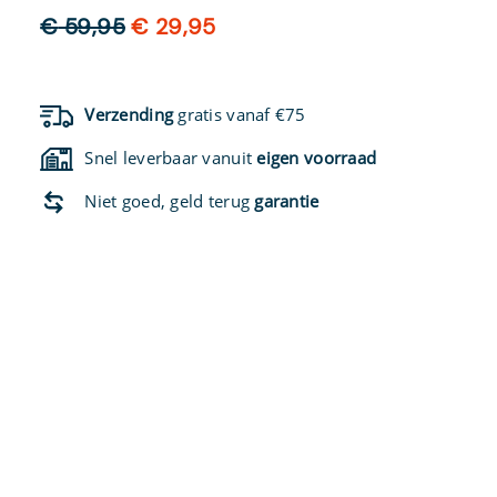
Oorspronkelijke
Huidige
€
59,95
€
29,95
prijs
prijs
was:
is:
€ 59,95.
€ 29,95.
Verzending
gratis vanaf €75
Snel leverbaar vanuit
eigen voorraad
Niet goed, geld terug
garantie