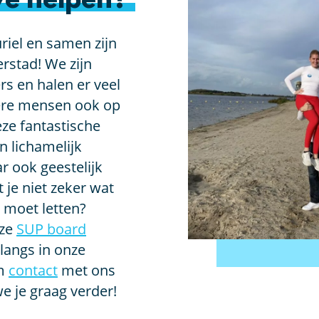
e helpen?
riel en samen zijn
rstad! We zijn
rs en halen er veel
dere mensen ook op
eze fantastische
en lichamelijk
r ook geestelijk
je niet zeker wat
p moet letten?
nze
SUP board
langs in onze
m
contact
met ons
e je graag verder!