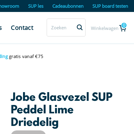
howroom
SUP les
Cadeaubonnen
SUP board testen
0
s
Contact
Winkelwagen
ding
gratis vanaf €75
Jobe Glasvezel SUP
Peddel Lime
Driedelig