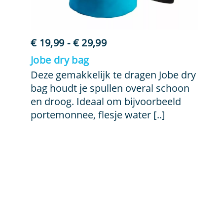
Prijsklasse:
€
19,99
-
€
29,99
€ 19,99
Jobe dry bag
tot
Deze gemakkelijk te dragen Jobe dry
€ 29,99
bag houdt je spullen overal schoon
en droog. Ideaal om bijvoorbeeld
portemonnee, flesje water [..]