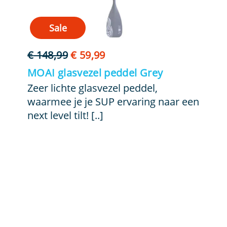
Sale
Oorspronkelijke
Huidige
€
148,99
€
59,99
prijs
prijs
MOAI glasvezel peddel Grey
was:
is:
Zeer lichte glasvezel peddel,
€ 148,99.
€ 59,99.
waarmee je je SUP ervaring naar een
next level tilt! [..]