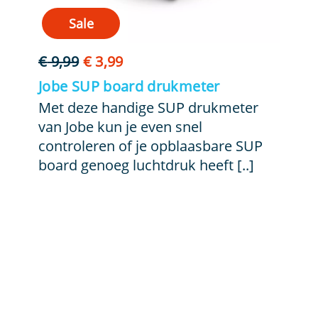
Sale
Oorspronkelijke
Huidige
€
9,99
€
3,99
prijs
prijs
Jobe SUP board drukmeter
was:
is:
Met deze handige SUP drukmeter
€ 9,99.
€ 3,99.
van Jobe kun je even snel
controleren of je opblaasbare SUP
board genoeg luchtdruk heeft [..]