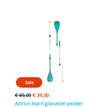
Sale
Oorspronkelijke
Huidige
€
69,00
€
39,00
prijs
prijs
Aztron Mach glasvezel peddel