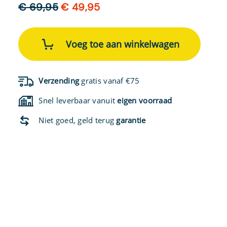
Oorspronkelijke
Huidige
€
69,95
€
49,95
prijs
prijs
was:
is:
MOAI
glasvezel
Voeg toe aan winkelwagen
€ 69,95.
€ 49,95.
peddel
zwart
aantal
Verzending
gratis vanaf €75
Snel leverbaar vanuit
eigen voorraad
Niet goed, geld terug
garantie