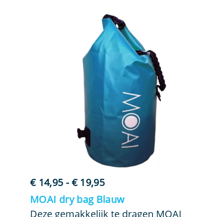
Prijsklasse:
€
14,95
-
€
19,95
€ 14,95
MOAI dry bag Blauw
tot
Deze gemakkelijk te dragen MOAI