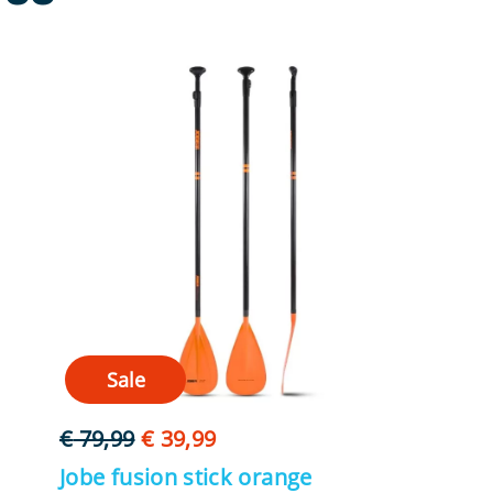
Sale
Oorspronkelijke
Huidige
€
79,99
€
39,99
prijs
prijs
Jobe fusion stick orange