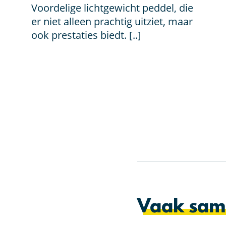
was:
is:
Voordelige lichtgewicht peddel, die
€ 69,00.
€ 39,00.
er niet alleen prachtig uitziet, maar
ook prestaties biedt. [..]
Vaak sam