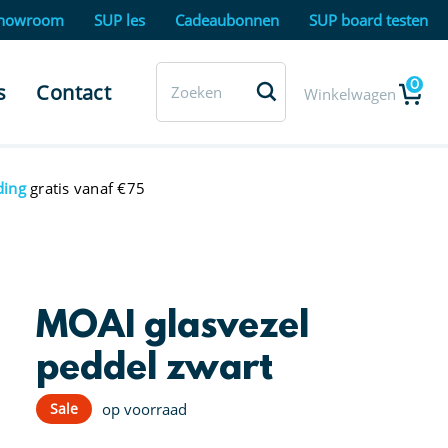
howroom
SUP les
Cadeaubonnen
SUP board testen
0
s
Contact
Winkelwagen
ding
gratis vanaf €75
MOAI glasvezel
peddel zwart
Sale
op voorraad