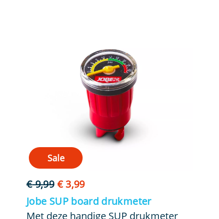
Sale
Oorspronkelijke
Huidige
€
9,99
€
3,99
prijs
prijs
Jobe SUP board drukmeter
was:
is:
Met deze handige SUP drukmeter