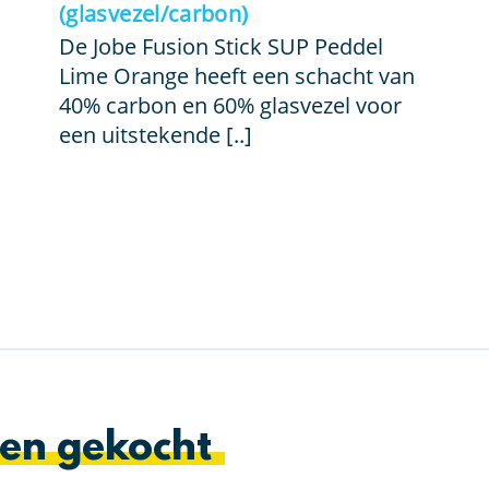
was:
is:
(glasvezel/carbon)
€ 79,99.
€ 39,99.
De Jobe Fusion Stick SUP Peddel
Lime Orange heeft een schacht van
40% carbon en 60% glasvezel voor
een uitstekende [..]
en gekocht