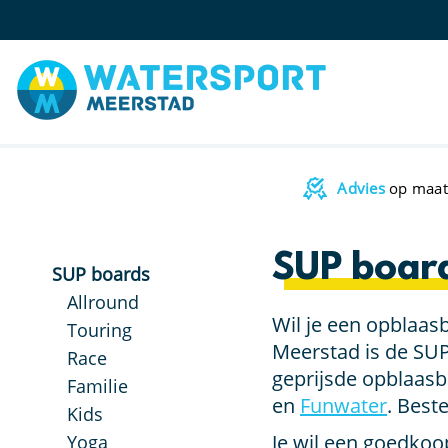
Advies
op maat
SUP board
SUP boards
Allround
Wil je een opblaas
Touring
Meerstad is de SUP
Race
geprijsde opblaas
Familie
en
Funwater
. Best
Kids
Je wil een goedkoo
Yoga