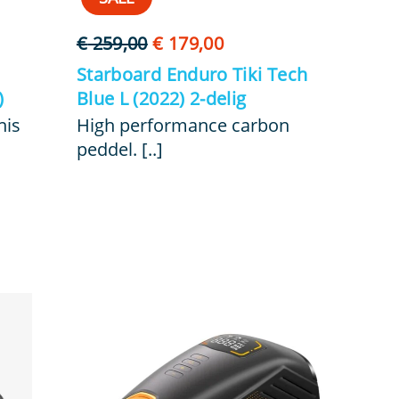
Oorspronkelijke
Huidige
€
259,00
€
179,00
prijs
prijs
Starboard Enduro Tiki Tech
was:
is:
)
Blue L (2022) 2-delig
€ 259,00.
€ 179,00.
nis
High performance carbon
peddel. [..]