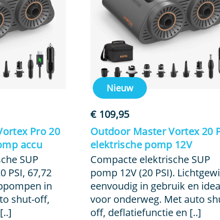
Nieuw
€
109,95
ortex Pro 20
Outdoor Master Vortex 20 
pomp accu
elektrische pomp 12V
sche SUP
Compacte elektrische SUP
 PSI, 67,72
pomp 12V (20 PSI). Lichtgewi
oppompen in
eenvoudig in gebruik en idea
o shut-off,
voor onderweg. Met auto sh
..]
off, deflatiefunctie en [..]