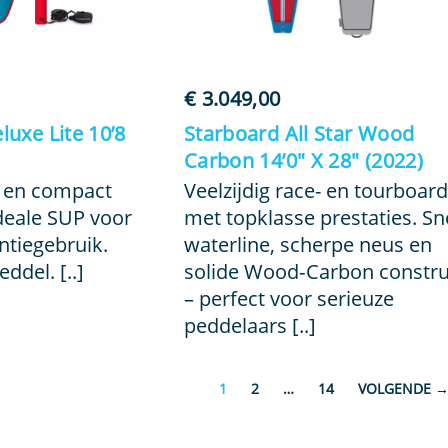
€
3.049,00
uxe Lite 10’8
Starboard All Star Wood
Carbon 14’0″ X 28″ (2022)
el en compact
Veelzijdig race- en tourboard
ideale SUP voor
met topklasse prestaties. Sn
ntiegebruik.
waterline, scherpe neus en
ddel. [..]
solide Wood‑Carbon constru
– perfect voor serieuze
peddelaars [..]
1
2
…
14
VOLGENDE