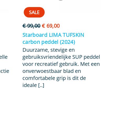
SALE
Oorspronkelijke
Huidige
€
99,00
€
69,00
prijs
prijs
Starboard LIMA TUFSKIN
was:
is:
carbon peddel (2024)
€ 99,00.
€ 69,00.
Duurzame, stevige en
elle
gebruiksvriendelijke SUP peddel
voor recreatief gebruik. Met een
ctie
onverwoestbaar blad en
comfortabele grip is dit de
ideale [..]