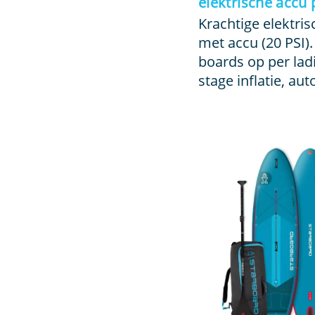
elektrische accu
Krachtige elektr
met accu (20 PSI).
boards op per lad
stage inflatie, auto