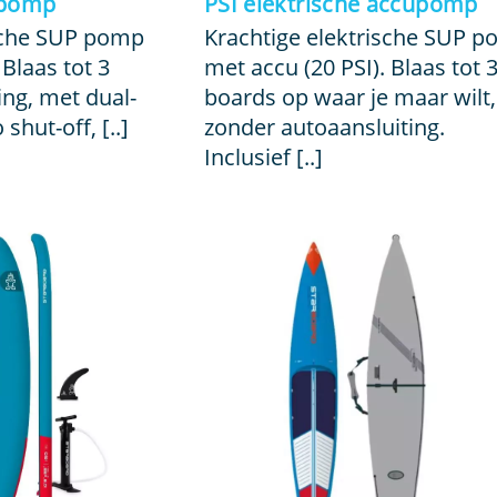
 pomp
PSI elektrische accupomp
ische SUP pomp
Krachtige elektrische SUP 
 Blaas tot 3
met accu (20 PSI). Blaas tot 
ing, met dual-
boards op waar je maar wilt,
 shut-off, [..]
zonder autoaansluiting.
Inclusief [..]