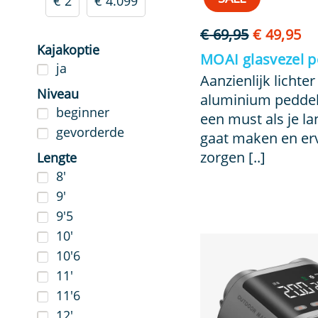
€ 2
€ 4.099
Tassen
Oorspronk
Hu
€
69,95
€
49,95
Dry bags
Kajakoptie
prijs
pr
SUP pompen
MOAI glasvezel p
ja
was:
is:
Elektrische sup pomp
Aanzienlijk lichte
€ 69,95.
€ 
Niveau
Wings
aluminium peddel
beginner
Safety
een must als je l
gevorderde
Spare parts
gaat maken en erv
Surfzeilen
zorgen [..]
Lengte
8'
9'
9'5
10'
10'6
11'
11'6
12'