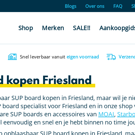
Blogs
Over ons
FAQ
S
Shop
Merken
SALE!!
Aankoopgid
Snel leverbaar vanuit
eigen voorraad
Verzen
 kopen Friesland
baar SUP board kopen in Friesland, maar wil je ni
 board specialist voor Friesland en in onze shop
bare SUP boards en accessoires van
MOAI
,
Starb
el eenvoudig en snel en je hebt binnen no time jo
p opblaasbaar SUP board kopen in Friesland, maa