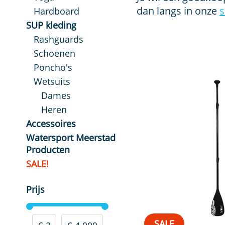
dan langs in onze
Hardboard
SUP kleding
Rashguards
Schoenen
Poncho's
Wetsuits
Dames
Heren
Accessoires
Watersport Meerstad
Must haves!
Producten
Peddels
SALE!
Carbon peddel
Glasvezel peddel
Prijs
kinderpeddel
Kajakpeddels
SUP zitjes
SALE