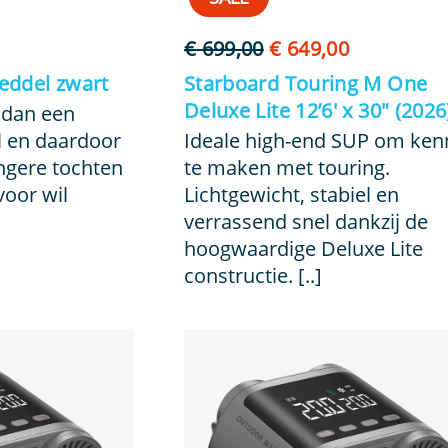
elijke
idige
Oorspronkelijke
Huidige
€
699,00
€
649,00
ijs
prijs
prijs
eddel zwart
Starboard Touring M One
was:
is:
Deluxe Lite 12’6′ x 30″ (2026
r dan een
49,95.
€ 699,00.
€ 649,00.
 en daardoor
Ideale high-end SUP om ken
angere tochten
te maken met touring.
oor wil
Lichtgewicht, stabiel en
verrassend snel dankzij de
hoogwaardige Deluxe Lite
constructie. [..]