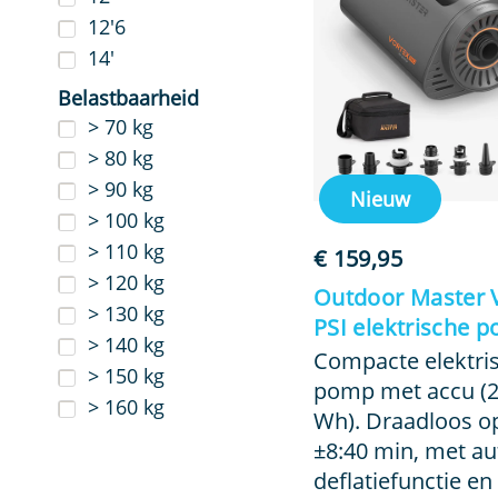
12'6
14'
Belastbaarheid
> 70 kg
> 80 kg
> 90 kg
Nieuw
> 100 kg
> 110 kg
€
159,95
> 120 kg
Outdoor Master V
> 130 kg
PSI elektrische 
> 140 kg
Compacte elektri
> 150 kg
pomp met accu (20
> 160 kg
Wh). Draadloos 
±8:40 min, met aut
deflatiefunctie en [