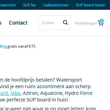
howroom
SUP les
Cadeaubonnen
SUP board testen
0
s
Contact
Winkelwagen
ding
gratis vanaf €75
et de hoofdprijs betalen? Watersport
 vind je een ruim assortiment aan scherp
oard
,
Jobe
, Aztron, Aquatone, Hydro Force
uw perfecte SUP board in huis!
r je weet niet waar je op moet letten; kom