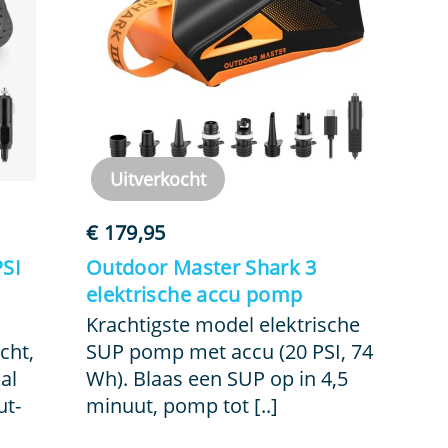
Uitverkocht
€
179,95
PSI
Outdoor Master Shark 3
elektrische accu pomp
Krachtigste model elektrische
cht,
SUP pomp met accu (20 PSI, 74
al
Wh). Blaas een SUP op in 4,5
ut-
minuut, pomp tot [..]