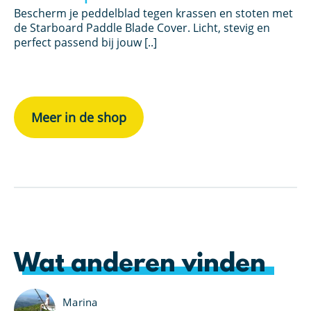
was:
is:
e
d
Bescherm je peddelblad tegen krassen en stoten met
€ 59,95.
€ 34,95.
de Starboard Paddle Blade Cover. Licht, stevig en
Co
perfect passend bij jouw [..]
12
SU
Meer in de shop
Wat anderen vinden
Marina