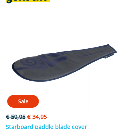
Sale
Oorspronkelijke
Huidige
€
59,95
€
34,95
€
prijs
prijs
Starboard paddle blade cover
O