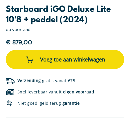
Starboard iGO Deluxe Lite
10’8 + peddel (2024)
op voorraad
€
879,00
Starboard
iGO
Voeg toe aan winkelwagen
Deluxe
Lite
10'8
+
Verzending
gratis vanaf €75
peddel
(2024)
Snel leverbaar vanuit
eigen voorraad
aantal
Niet goed, geld terug
garantie