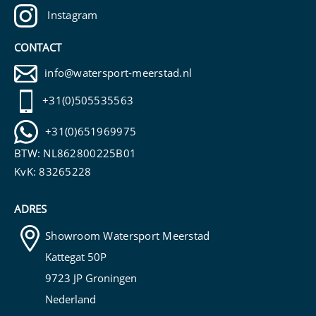
Instagram
CONTACT
info@watersport-meerstad.nl
+31(0)505535563
+31(0)651969975
BTW: NL862800225B01
KvK: 83265228
ADRES
Showroom Watersport Meerstad
Kattegat 50P
9723 JP Groningen
Nederland