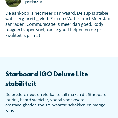
Ijsselstein
De aankoop is het meer dan waard. De sup is stabiel
Ik
an
wat ik erg prettig vind. Zou ook Watersport Meerstad
bo
s
aanraden. Communicatie is meer dan goed. Rody
Wa
et
reageert super snel, kan je goed helpen en de prijs
kl
oed
kwaliteit is prima!
Starboard iGO Deluxe Lite
stabiliteit
De bredere neus en vierkante tail maken dit Starboard
touring board stabieler, vooral voor zware
omstandigheden zoals zijwaartse schokken en matige
wind.