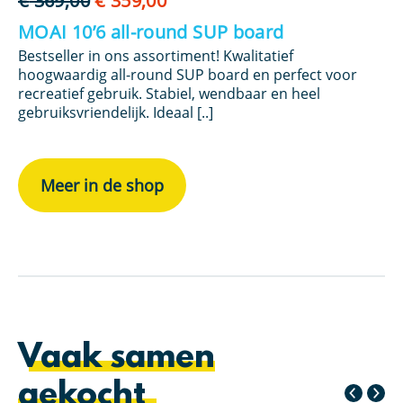
€
369,00
€
359,00
€
prijs
prijs
MOAI 10’6 all-round SUP board
M
was:
is:
Bestseller in ons assortiment! Kwalitatief
Ni
€ 369,00.
€ 359,00.
ct
hoogwaardig all-round SUP board en perfect voor
su
recreatief gebruik. Stabiel, wendbaar en heel
al
gebruiksvriendelijk. Ideaal [..]
Meer in de shop
Vaak samen
gekocht