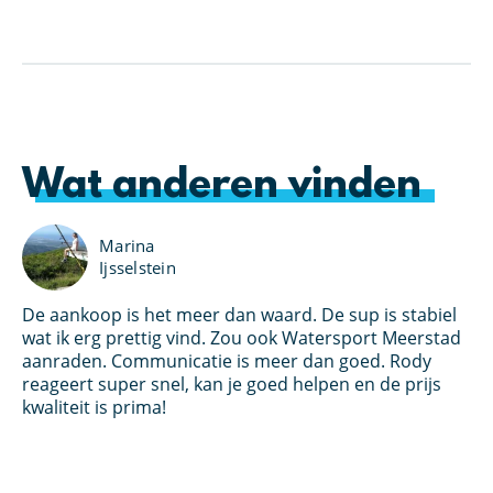
Wat anderen vinden
Marina
Ijsselstein
De aankoop is het meer dan waard. De sup is stabiel
Ik
an
wat ik erg prettig vind. Zou ook Watersport Meerstad
bo
s
aanraden. Communicatie is meer dan goed. Rody
Wa
et
reageert super snel, kan je goed helpen en de prijs
kl
oed
kwaliteit is prima!