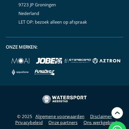
9723 JP Groningen
Nederland
LET OP: bezoek alleen op
afspraak
ONZE MERKEN:
›
© 2025
Algemene voorwaarden
Disclaimer
Privacybeleid
Onze partners
Ons werkgebied
Kunn