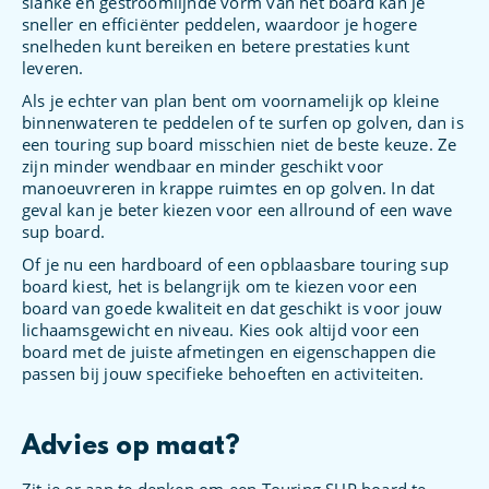
slanke en gestroomlijnde vorm van het board kan je
sneller en efficiënter peddelen, waardoor je hogere
snelheden kunt bereiken en betere prestaties kunt
leveren.
Als je echter van plan bent om voornamelijk op kleine
binnenwateren te peddelen of te surfen op golven, dan is
een touring sup board misschien niet de beste keuze. Ze
zijn minder wendbaar en minder geschikt voor
manoeuvreren in krappe ruimtes en op golven. In dat
geval kan je beter kiezen voor een allround of een wave
sup board.
Of je nu een hardboard of een opblaasbare touring sup
board kiest, het is belangrijk om te kiezen voor een
board van goede kwaliteit en dat geschikt is voor jouw
lichaamsgewicht en niveau. Kies ook altijd voor een
board met de juiste afmetingen en eigenschappen die
passen bij jouw specifieke behoeften en activiteiten.
Advies op maat?
Zit je er aan te denken om een Touring SUP board te