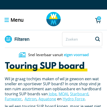
0
Menu
Filteren
Snel leverbaar vanuit
eigen voorraad
Touring SUP board
Wil je graag tochtjes maken of wil je gewoon een wat
sneller en sportiever SUP board? In onze shop vind je
een ruim assortiment aan opblaasbare en hardboard
touring SUP boards van
Jobe
,
MOAI
,
Starboard
,
Funwater
,
Aztron
,
Aquatone
en
Hydro Force
.
Je wil een touring SUP board kopen, maar je weet niet