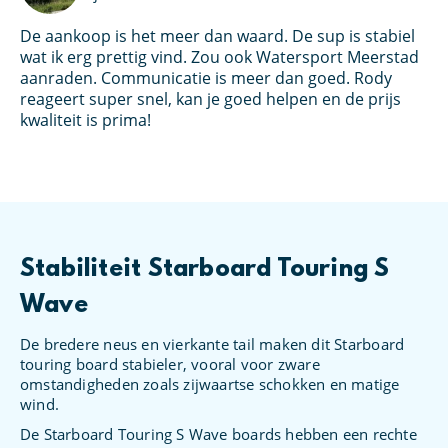
De aankoop is het meer dan waard. De sup is stabiel
Ik
an
wat ik erg prettig vind. Zou ook Watersport Meerstad
bo
s
aanraden. Communicatie is meer dan goed. Rody
Wa
et
reageert super snel, kan je goed helpen en de prijs
kl
oed
kwaliteit is prima!
Stabiliteit Starboard Touring S
Wave
De bredere neus en vierkante tail maken dit Starboard
touring board stabieler, vooral voor zware
omstandigheden zoals zijwaartse schokken en matige
wind.
De Starboard Touring S Wave boards hebben een rechte