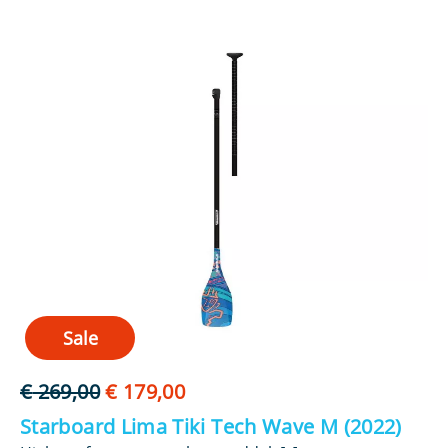
Sale
Oorspronkelijke
Huidige
€
269,00
€
179,00
€
prijs
prijs
Starboard Lima Tiki Tech Wave M (2022)
St
was:
is: