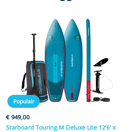
Populair
€
949,00
€
Starboard Touring M Deluxe Lite 12’6′ x
S