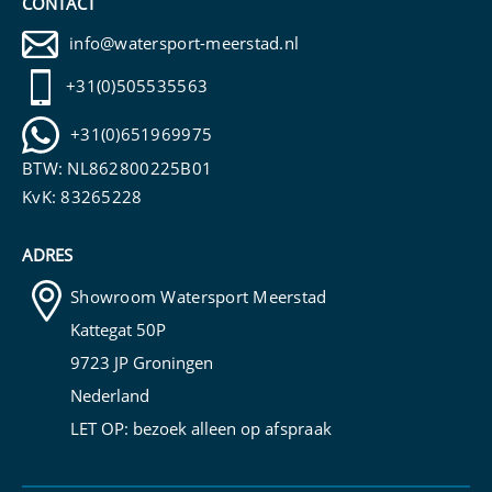
CONTACT
info@watersport-meerstad.nl
+31(0)505535563
+31(0)651969975
BTW: NL862800225B01
KvK: 83265228
ADRES
Showroom Watersport Meerstad
Kattegat 50P
9723 JP Groningen
Nederland
LET OP: bezoek alleen op
afspraak