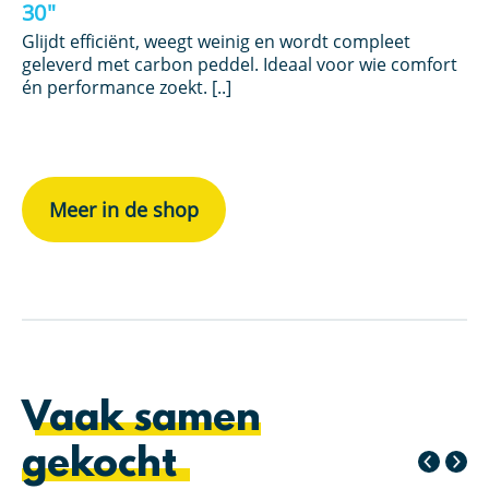
30″
12
ie
Glijdt efficiënt, weegt weinig en wordt compleet
Vo
l
geleverd met carbon peddel. Ideaal voor wie comfort
da
én performance zoekt. [..]
to
[..]
Meer in de shop
Vaak samen
gekocht