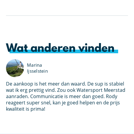
Wat anderen vinden
Marina
Ijsselstein
De aankoop is het meer dan waard. De sup is stabiel
Ik
an
wat ik erg prettig vind. Zou ook Watersport Meerstad
bo
s
aanraden. Communicatie is meer dan goed. Rody
Wa
et
reageert super snel, kan je goed helpen en de prijs
kl
oed
kwaliteit is prima!