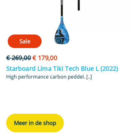
Sale
Oorspronkelijke
Huidige
€
269,00
€
179,00
€
prijs
prijs
Starboard Lima Tiki Tech Blue L (2022)
O
was:
is:
e
et
High performance carbon peddel. [..]
€ 269,00.
€ 179,00.
Co
12
SU
Meer in de shop