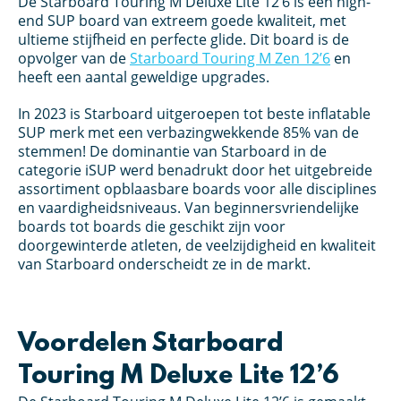
De Starboard Touring M Deluxe Lite 12’6 is een high-
end SUP board van extreem goede kwaliteit, met
ultieme stijfheid en perfecte glide. Dit board is de
opvolger van de
Starboard Touring M Zen 12’6
en
heeft een aantal geweldige upgrades.
In 2023 is Starboard uitgeroepen tot beste inflatable
SUP merk met een verbazingwekkende 85% van de
stemmen! De dominantie van Starboard in de
categorie iSUP werd benadrukt door het uitgebreide
assortiment opblaasbare boards voor alle disciplines
en vaardigheidsniveaus. Van beginnersvriendelijke
boards tot boards die geschikt zijn voor
doorgewinterde atleten, de veelzijdigheid en kwaliteit
van Starboard onderscheidt ze in de markt.
Voordelen Starboard
Touring M Deluxe Lite 12’6