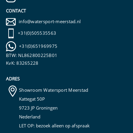
CONTACT
info@watersport-meerstad.nl
+31(0)505535563
+31(0)651969975
BTW: NL862800225B01
KvK: 83265228
ADRES
Showroom Watersport Meerstad
Kattegat 50P
9723 JP Groningen
Nederland
LET OP: bezoek alleen op
afspraak