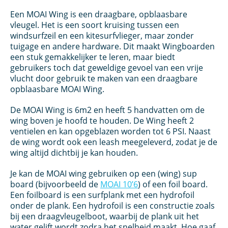
Een MOAI Wing is een draagbare, opblaasbare
vleugel. Het is een soort kruising tussen een
windsurfzeil en een kitesurfvlieger, maar zonder
tuigage en andere hardware. Dit maakt Wingboarden
een stuk gemakkelijker te leren, maar biedt
gebruikers toch dat geweldige gevoel van een vrije
vlucht door gebruik te maken van een draagbare
opblaasbare MOAI Wing.
De MOAI Wing is 6m2 en heeft 5 handvatten om de
wing boven je hoofd te houden. De Wing heeft 2
ventielen en kan opgeblazen worden tot 6 PSI. Naast
de wing wordt ook een leash meegeleverd, zodat je de
wing altijd dichtbij je kan houden.
Je kan de MOAI wing gebruiken op een (wing) sup
board (bijvoorbeeld de
MOAI 10’6
) of een foil board.
Een foilboard is een surfplank met een hydrofoil
onder de plank. Een hydrofoil is een constructie zoals
bij een draagvleugelboot, waarbij de plank uit het
water gelift wordt zodra het snelheid maakt. Hoe gaaf