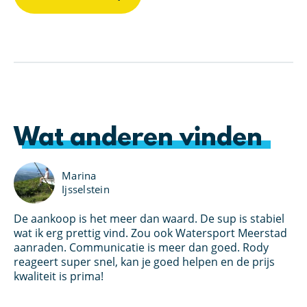
Wat anderen vinden
Marina
Ijsselstein
De aankoop is het meer dan waard. De sup is stabiel
Ik
an
wat ik erg prettig vind. Zou ook Watersport Meerstad
bo
s
aanraden. Communicatie is meer dan goed. Rody
Wa
et
reageert super snel, kan je goed helpen en de prijs
kl
oed
kwaliteit is prima!