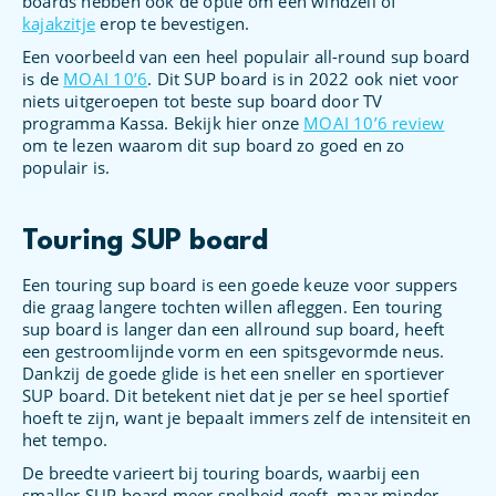
boards hebben ook de optie om een windzeil of
kajakzitje
erop te bevestigen.
Een voorbeeld van een heel populair all-round sup board
is de
MOAI 10’6
. Dit SUP board is in 2022 ook niet voor
niets uitgeroepen tot beste sup board door TV
programma Kassa. Bekijk hier onze
MOAI 10’6 review
om te lezen waarom dit sup board zo goed en zo
populair is.
Touring SUP board
Een touring sup board is een goede keuze voor suppers
die graag langere tochten willen afleggen. Een touring
sup board is langer dan een allround sup board, heeft
een gestroomlijnde vorm en een spitsgevormde neus.
Dankzij de goede glide is het een sneller en sportiever
SUP board. Dit betekent niet dat je per se heel sportief
hoeft te zijn, want je bepaalt immers zelf de intensiteit en
het tempo.
De breedte varieert bij touring boards, waarbij een
smaller SUP board meer snelheid geeft, maar minder