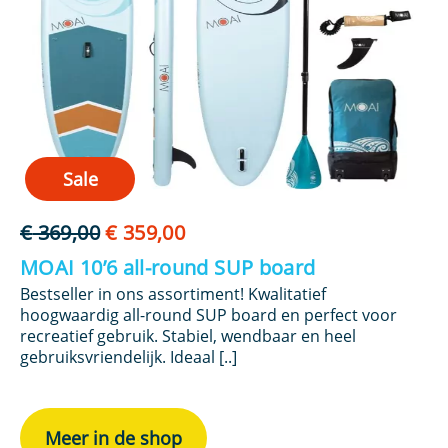
Sale
Oorspronkelijke
Huidige
€
369,00
€
359,00
€
prijs
prijs
MOAI 10’6 all-round SUP board
M
was:
is:
Bestseller in ons assortiment! Kwalitatief
Pr
€ 369,00.
€ 359,00.
hoogwaardig all-round SUP board en perfect voor
po
recreatief gebruik. Stabiel, wendbaar en heel
ie
gebruiksvriendelijk. Ideaal [..]
Meer in de shop