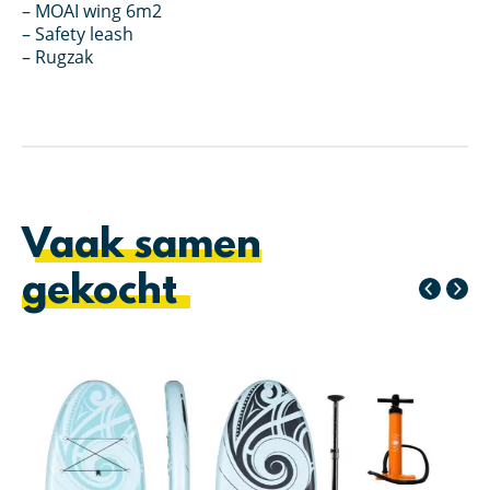
– MOAI wing 6m2
– Safety leash
– Rugzak
Vaak samen
gekocht