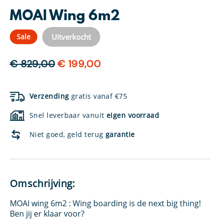
MOAI Wing 6m2
Uitverkocht
Sale
Oorspronkelijke
Huidige
€
829,00
€
199,00
prijs
prijs
was:
is:
Verzending
gratis vanaf €75
€ 829,00.
€ 199,00.
Snel leverbaar vanuit
eigen voorraad
Niet goed, geld terug
garantie
Omschrijving:
MOAI wing 6m2 : Wing boarding is de next big thing!
Ben jij er klaar voor?