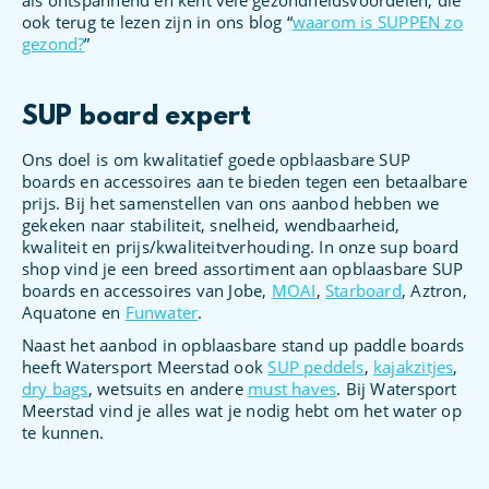
als ontspannend en kent vele gezondheidsvoordelen, die
ook terug te lezen zijn in ons blog “
waarom is SUPPEN zo
gezond?
”
SUP board expert
Ons doel is om kwalitatief goede opblaasbare SUP
boards en accessoires aan te bieden tegen een betaalbare
prijs. Bij het samenstellen van ons aanbod hebben we
gekeken naar stabiliteit, snelheid, wendbaarheid,
kwaliteit en prijs/kwaliteitverhouding. In onze sup board
shop vind je een breed assortiment aan opblaasbare SUP
boards en accessoires van Jobe,
MOAI
,
Starboard
, Aztron,
Aquatone en
Funwater
.
Naast het aanbod in opblaasbare stand up paddle boards
heeft Watersport Meerstad ook
SUP peddels
,
kajakzitjes
,
dry bags
, wetsuits en andere
must haves
. Bij Watersport
Meerstad vind je alles wat je nodig hebt om het water op
te kunnen.