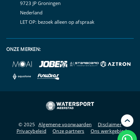
9723 JP Groningen
Nederland
LET OP: bezoek alleen op
afspraak
ONZE MERKEN:
›
© 2025
Algemene voorwaarden
Disclaimer
Privacybeleid
Onze partners
Ons werkgebied
Kunn