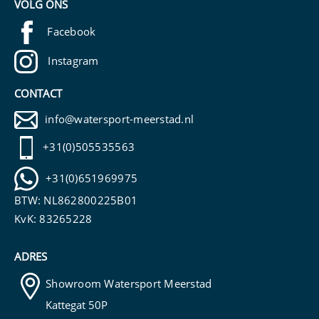
VOLG ONS
Facebook
Instagram
CONTACT
info@watersport-meerstad.nl
+31(0)505535563
+31(0)651969975
BTW: NL862800225B01
KvK: 83265228
ADRES
Showroom Watersport Meerstad
Kattegat 50P