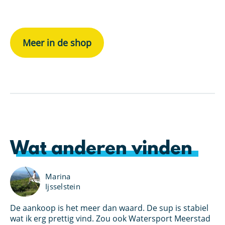
bi
Meer in de shop
Wat anderen vinden
Marina
Ijsselstein
De aankoop is het meer dan waard. De sup is stabiel
Ik
an
wat ik erg prettig vind. Zou ook Watersport Meerstad
bo