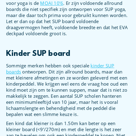
voor yoga is de
MOAI 10’6
. Er zijn voldoende allround
boards die niet specifiek zijn ontworpen voor SUP yoga,
maar die daar toch prima voor gebruikt kunnen worden.
Let er dan op dat het SUP board voldoende
draagvermogen heeft, voldoende breedte en dat het EVA
deckpad voldoende groot is.
Kinder SUP board
Sommige merken hebben ook speciale
kinder SUP
boards
ontworpen. Dit zijn allround boards, maar dan
met kleinere afmetingen en ze worden geleverd met een
kinderpeddel. We krijgen wel eens de vraag hoe oud een
kind moet zijn om te kunnen suppen, maar dat is niet zo
makkelijk te zeggen. Een aantal SUP scholen hanteren
een minimumleeftijd van 10 jaar, maar het is vooral
lichaamslengte en behendigheid met de peddel die
bepalen wat een slimme keuze is.
Een kind dat kleiner is dan 1.50m kan beter op een
kleiner board (<9’/270m) en met die lengte is het zeer
aan te bevelen om ook een kinderpeddel te kopen. Niet