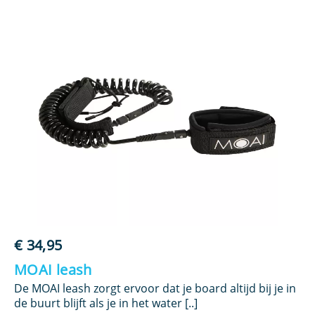
€
34,95
€
MOAI leash
M
om
De MOAI leash zorgt ervoor dat je board altijd bij je in
De
de buurt blijft als je in het water [..]
sp