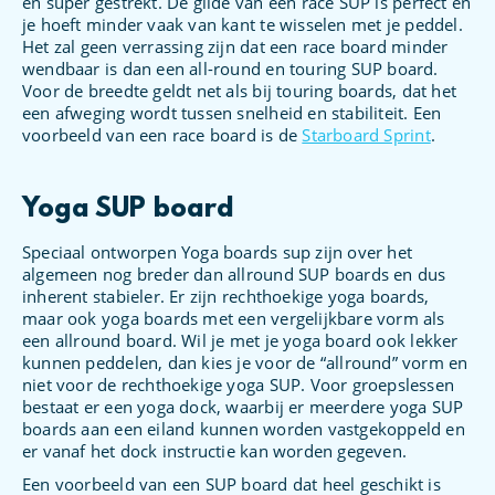
en super gestrekt. De glide van een race SUP is perfect en
je hoeft minder vaak van kant te wisselen met je peddel.
Het zal geen verrassing zijn dat een race board minder
wendbaar is dan een all-round en touring SUP board.
Voor de breedte geldt net als bij touring boards, dat het
een afweging wordt tussen snelheid en stabiliteit. Een
voorbeeld van een race board is de
Starboard Sprint
.
Yoga SUP board
Speciaal ontworpen Yoga boards sup zijn over het
algemeen nog breder dan allround SUP boards en dus
inherent stabieler. Er zijn rechthoekige yoga boards,
maar ook yoga boards met een vergelijkbare vorm als
een allround board. Wil je met je yoga board ook lekker
kunnen peddelen, dan kies je voor de “allround” vorm en
niet voor de rechthoekige yoga SUP. Voor groepslessen
bestaat er een yoga dock, waarbij er meerdere yoga SUP
boards aan een eiland kunnen worden vastgekoppeld en
er vanaf het dock instructie kan worden gegeven.
Een voorbeeld van een SUP board dat heel geschikt is