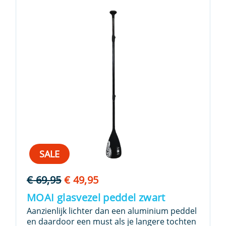
SALE
Oorspronkelijke
Huidige
€
69,95
€
49,95
prijs
prijs
MOAI glasvezel peddel zwart
was:
is:
Aanzienlijk lichter dan een aluminium peddel
€ 69,95.
€ 49,95.
en daardoor een must als je langere tochten