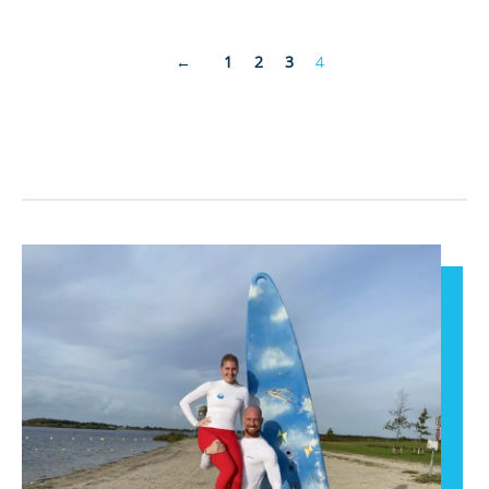
←
1
2
3
4