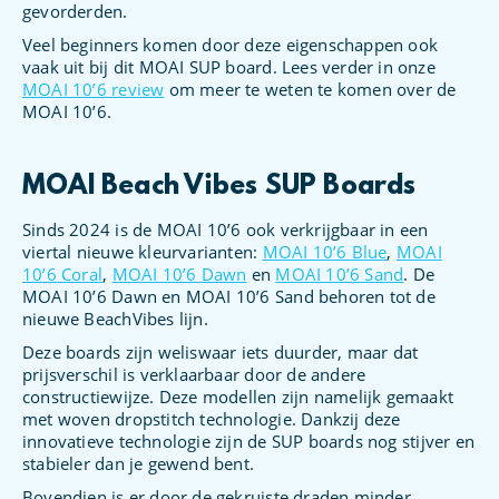
gevorderden.
Veel beginners komen door deze eigenschappen ook
vaak uit bij dit MOAI SUP board. Lees verder in onze
MOAI 10’6 review
om meer te weten te komen over de
MOAI 10’6.
MOAI Beach Vibes SUP Boards
Sinds 2024 is de MOAI 10’6 ook verkrijgbaar in een
viertal nieuwe kleurvarianten:
MOAI 10’6 Blue
,
MOAI
10’6 Coral
,
MOAI 10’6 Dawn
en
MOAI 10’6 Sand
. De
MOAI 10’6 Dawn en MOAI 10’6 Sand behoren tot de
nieuwe BeachVibes lijn.
Deze boards zijn weliswaar iets duurder, maar dat
prijsverschil is verklaarbaar door de andere
constructiewijze. Deze modellen zijn namelijk gemaakt
met woven dropstitch technologie. Dankzij deze
innovatieve technologie zijn de SUP boards nog stijver en
stabieler dan je gewend bent.
Bovendien is er door de gekruiste draden minder