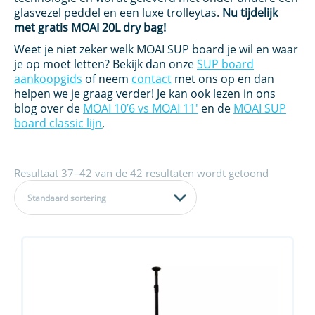
glasvezel peddel en een luxe trolleytas.
Nu tijdelijk
met gratis MOAI 20L dry bag!
Weet je niet zeker welk MOAI SUP board je wil en waar
je op moet letten? Bekijk dan onze
SUP board
aankoopgids
of neem
contact
met ons op en dan
helpen we je graag verder! Je kan ook lezen in ons
blog over de
MOAI 10’6 vs MOAI 11′
en de
MOAI SUP
board classic lijn
,
Resultaat 37–42 van de 42 resultaten wordt getoond
Standaard sortering