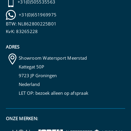
+31(0)505535563
+31(0)651969975
BTW: NL862800225B01
KvK: 83265228
ADRES
Showroom Watersport Meerstad
Kattegat 50P
9723 JP Groningen
Nederland
LET OP: bezoek alleen op
afspraak
ONZE MERKEN: