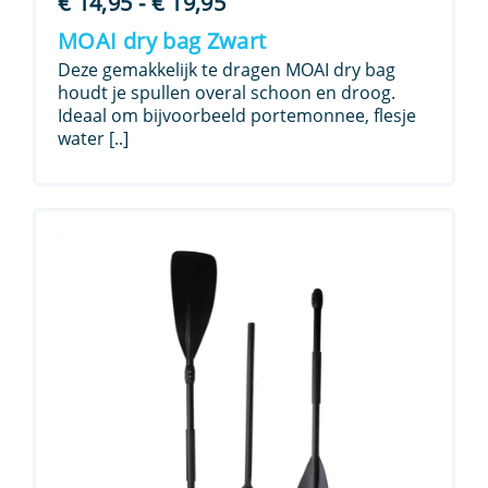
Prijsklasse:
€
14,95
-
€
19,95
€ 14,95
MOAI dry bag Zwart
tot
Deze gemakkelijk te dragen MOAI dry bag
€ 19,95
houdt je spullen overal schoon en droog.
Ideaal om bijvoorbeeld portemonnee, flesje
water [..]