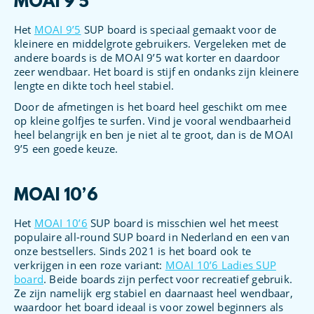
MOAI 9’5
Het
MOAI 9’5
SUP board is speciaal gemaakt voor de
kleinere en middelgrote gebruikers. Vergeleken met de
andere boards is de MOAI 9’5 wat korter en daardoor
zeer wendbaar. Het board is stijf en ondanks zijn kleinere
lengte en dikte toch heel stabiel.
Door de afmetingen is het board heel geschikt om mee
op kleine golfjes te surfen. Vind je vooral wendbaarheid
heel belangrijk en ben je niet al te groot, dan is de MOAI
9’5 een goede keuze.
MOAI 10’6
Het
MOAI 10’6
SUP board is misschien wel het meest
populaire all-round SUP board in Nederland en een van
onze bestsellers. Sinds 2021 is het board ook te
verkrijgen in een roze variant:
MOAI 10’6 Ladies SUP
board
. Beide boards zijn perfect voor recreatief gebruik.
Ze zijn namelijk erg stabiel en daarnaast heel wendbaar,
waardoor het board ideaal is voor zowel beginners als