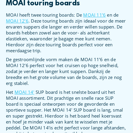
MOAI touring boards
MOAI heeft twee touring boards: De
MOAI 11’6
en de
MOAI 12’6
. Deze touring boards zijn ideaal voor de meer
ervaren suppers die langer en verder willen suppen. De
boards hebben zowel aan de voor- als achterkant
elastieken, waaronder je bagage mee kunt nemen.
Hierdoor zijn deze touring boards perfect voor een
meerdaagse trip.
De gestroomlijnde vorm maken de MOAI 11’6 en de
MOAI 12’6 perfect voor het cruisen op hoge snelheid,
zodat je verder en langer kunt suppen. Dankzij de
breedte en het grote volume van de boards, zijn ze nog
erg stabiel.
Het
MOAI 14′
SUP board is het snelste board uit het
MOAI assortiment. Dit prachtige en snelle race SUP
board is speciaal ontworpen voor de gevorderde en
sportieve supper. Het MOAI 14′ SUP board is lang, smal
en super gestrekt. Hierdoor is het board heel koersvast
en hoef je minder vaak van kant te wisselen met je
peddel. De MOAI 14’is echt perfect voor lange afstanden,