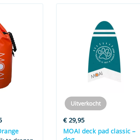
Uitverkocht
Prijsklasse:
5
€
29,95
€ 14,95
Orange
MOAI deck pad classic –
tot
dog