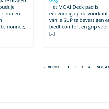
k te dragen
€ 19,95
oudt je
Het MOAI Deck pad is
schoon en
eenvoudig op de voorkant
m
van je SUP te bevestigen e
ortemonnee,
biedt comfort en grip voor
[..]
←
1
2
3
4