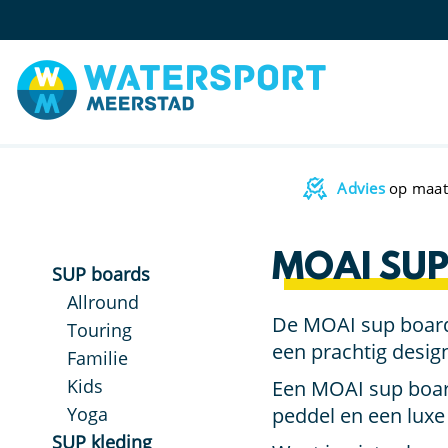
Advies
op maat
MOAI SUP
SUP boards
Allround
De MOAI sup boards
Touring
een prachtig desig
Familie
Kids
Een MOAI sup board
Yoga
peddel en een luxe 
SUP kleding