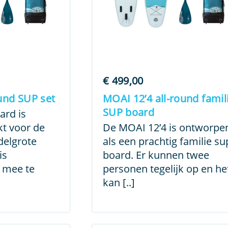
€
499,00
und SUP set
MOAI 12’4 all-round famil
SUP board
ard is
t voor de
De MOAI 12’4 is ontworpe
delgrote
als een prachtig familie su
is
board. Er kunnen twee
 mee te
personen tegelijk op en he
kan [..]