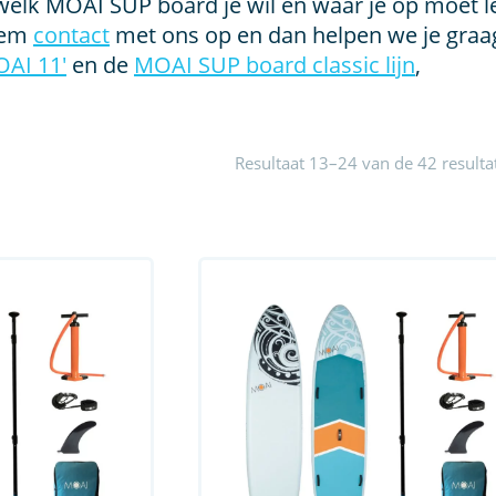
 welk MOAI SUP board je wil en waar je op moet l
eem
contact
met ons op en dan helpen we je graag 
OAI 11′
en de
MOAI SUP board classic lijn
,
Resultaat 13–24 van de 42 result