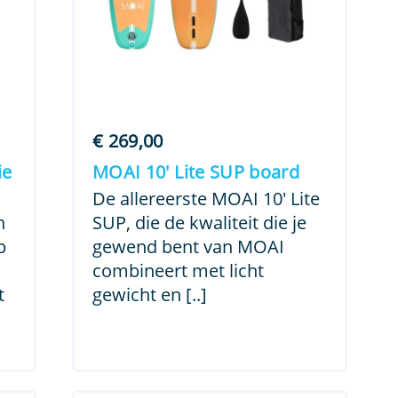
€
269,00
ie
MOAI 10′ Lite SUP board
De allereerste MOAI 10′ Lite
n
SUP, die de kwaliteit die je
p
gewend bent van MOAI
combineert met licht
t
gewicht en [..]