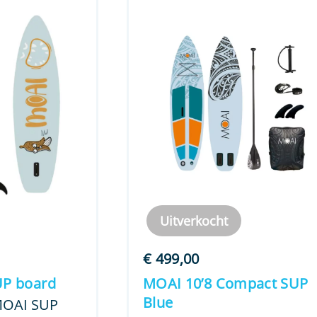
Uitverkocht
€
499,00
UP board
MOAI 10’8 Compact SUP
Blue
 MOAI SUP