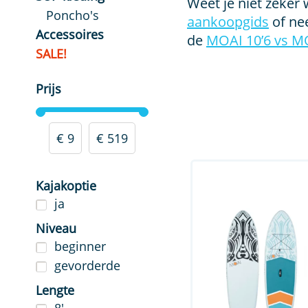
Weet je niet zeker
Poncho's
aankoopgids
of n
Accessoires
de
MOAI 10’6 vs M
SALE!
Must haves!
Peddels
Prijs
Glasvezel peddel
Kajakpeddels
SUP zitjes
€ 9
€ 519
Dry bags
SUP pompen
Kajakoptie
Elektrische sup pomp
ja
Wings
Spare parts
Niveau
beginner
gevorderde
Lengte