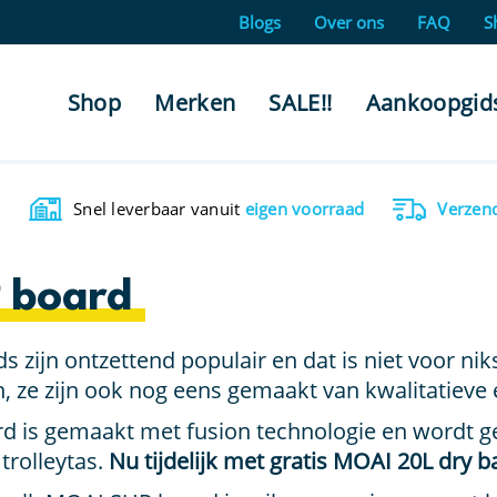
Blogs
Over ons
FAQ
S
Shop
Merken
SALE!!
Aankoopgid
Snel leverbaar vanuit
eigen voorraad
Verzen
 board
 zijn ontzettend populair en dat is niet voor ni
n, ze zijn ook nog eens gemaakt van kwalitatieve 
 is gemaakt met fusion technologie en wordt g
trolleytas.
Nu tijdelijk met gratis MOAI 20L dry b