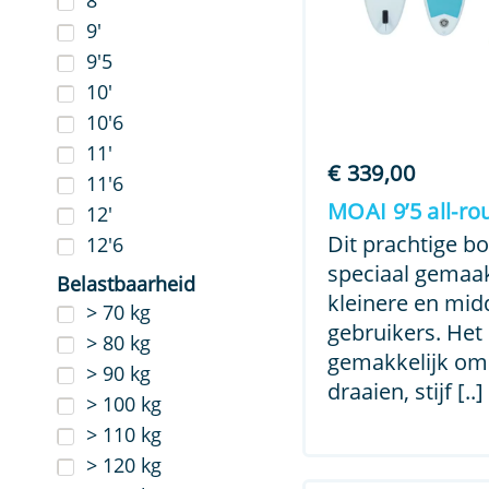
8'
9'
9'5
10'
10'6
11'
€
339,00
11'6
MOAI 9’5 all-ro
12'
Dit prachtige bo
12'6
speciaal gemaak
Belastbaarheid
kleinere en mid
> 70 kg
gebruikers. Het 
> 80 kg
gemakkelijk om
> 90 kg
draaien, stijf [..]
> 100 kg
> 110 kg
> 120 kg