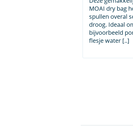
Deze gemakkelij
MOAI dry bag h
spullen overal 
droog. Ideaal o
bijvoorbeeld p
flesje water [..]