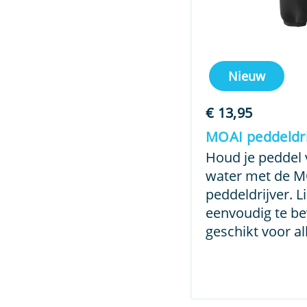
Nieuw
€
13,95
MOAI peddeldri
Houd je peddel v
water met de 
peddeldrijver. L
eenvoudig te be
geschikt voor al