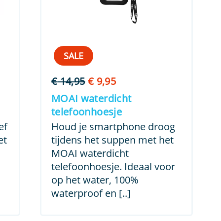
SALE
Oorspronkelijke
Huidige
€
14,95
€
9,95
prijs
prijs
MOAI waterdicht
was:
is:
telefoonhoesje
€ 14,95.
€ 9,95.
ef
Houd je smartphone droog
et
tijdens het suppen met het
MOAI waterdicht
telefoonhoesje. Ideaal voor
op het water, 100%
waterproof en [..]