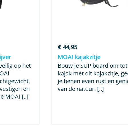
€
44,95
jver
MOAI kajakzitje
eilig op het
Bouw je SUP board om tot
MOAI
kajak met dit kajakzitje, ge
ichtgewicht,
je benen even rust en geni
vestigen en
van de natuur. [..]
le MOAI [..]