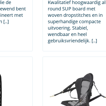
die de
Kwalitatief hoogwaardig all
 gewend bent
round SUP board met
ineert met
woven dropstitches en in
 [..]
superhandige compacte
uitvoering. Stabiel,
wendbaar en heel
gebruiksvriendelijk. [..]