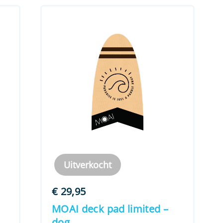
Uitverkocht
€
29,95
MOAI deck pad limited –
dog