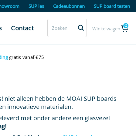
howroom
SUP les
Cadeaubonnen
SUP board testen
0
s
Contact
Winkelwagen
ding
gratis vanaf €75
ks! niet alleen hebben de MOAI SUP boards
en innovatieve materialen.
eleverd met onder andere een glasvezel
ag!