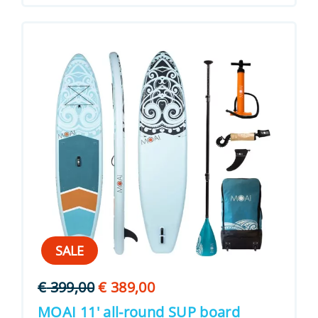
SALE
Oorspronkelijke
Huidige
€
399,00
€
389,00
prijs
prijs
MOAI 11′ all-round SUP board