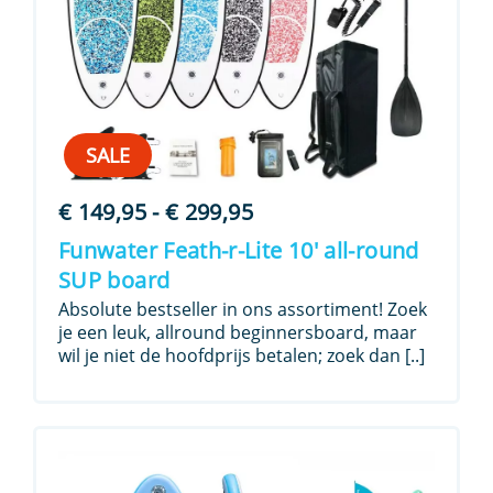
SALE
Prijsklasse:
€
149,95
-
€
299,95
€ 149,95
Funwater Feath-r-Lite 10′ all-round
tot
SUP board
€ 299,95
Absolute bestseller in ons assortiment! Zoek
je een leuk, allround beginnersboard, maar
wil je niet de hoofdprijs betalen; zoek dan [..]