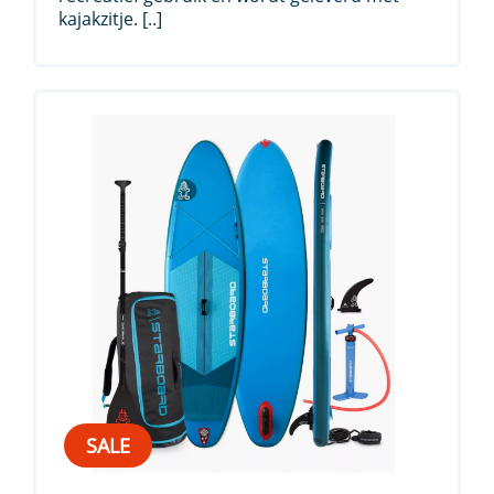
kajakzitje. [..]
SALE