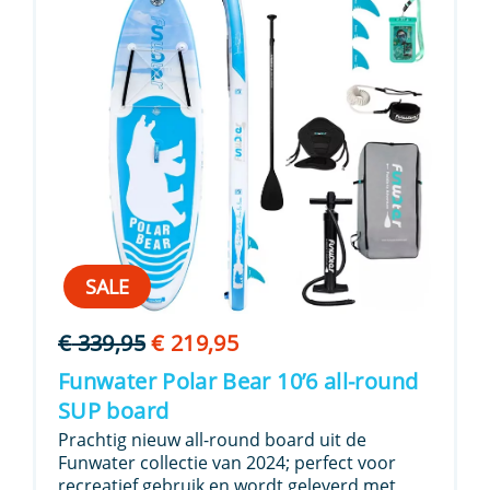
SALE
Oorspronkelijke
Huidige
€
339,95
€
219,95
prijs
prijs
Funwater Polar Bear 10’6 all-round
was:
is:
SUP board
€ 339,95.
€ 219,95.
Prachtig nieuw all-round board uit de
Funwater collectie van 2024; perfect voor
recreatief gebruik en wordt geleverd met