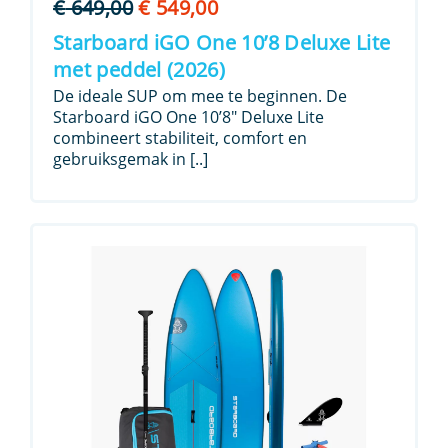
Oorspronkelijke
Huidige
€
649,00
€
549,00
prijs
prijs
Starboard iGO One 10’8 Deluxe Lite
was:
is:
met peddel (2026)
€ 649,00.
€ 549,00.
De ideale SUP om mee te beginnen. De
Starboard iGO One 10’8″ Deluxe Lite
combineert stabiliteit, comfort en
gebruiksgemak in [..]