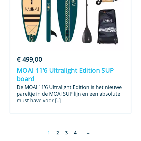
€
499,00
MOAI 11’6 Ultralight Edition SUP
board
De MOAI 11’6 Ultralight Edition is het nieuwe
pareltje in de MOAI SUP lijn en een absolute
must have voor [..]
1
2
3
4
→