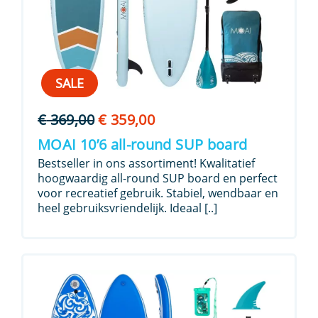
SALE
Oorspronkelijke
Huidige
€
369,00
€
359,00
prijs
prijs
MOAI 10’6 all-round SUP board
was:
is:
Bestseller in ons assortiment! Kwalitatief
€ 369,00.
€ 359,00.
hoogwaardig all-round SUP board en perfect
voor recreatief gebruik. Stabiel, wendbaar en
heel gebruiksvriendelijk. Ideaal [..]