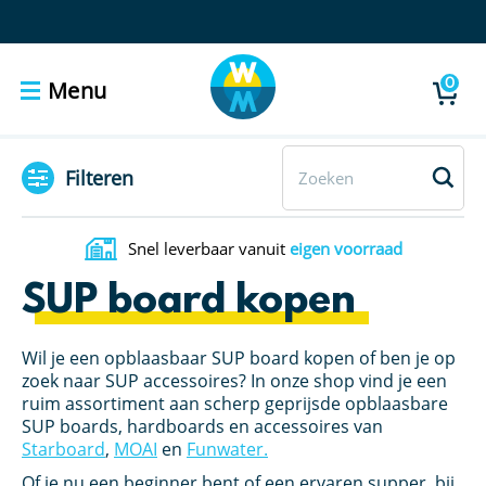
0
Menu
Filteren
Snel leverbaar vanuit
eigen voorraad
SUP board kopen
Wil je een opblaasbaar SUP board kopen of ben je op
zoek naar SUP accessoires? In onze shop vind je een
ruim assortiment aan scherp geprijsde opblaasbare
SUP boards, hardboards en accessoires van
Starboard
,
MOAI
en
Funwater.
Of je nu een beginner bent of een ervaren supper, bij