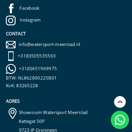
Facebook
Instagram
CONTACT
info@watersport-meerstad.nl
+31(0)505535563
+31(0)651969975
BTW: NL862800225B01
KvK: 83265228
ADRES
›
Showroom Watersport Meerstad
Kunn
Kattegat 50P
helpe
9723 JP Groningen