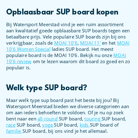
Opblaasbaar SUP board kopen
Bij Watersport Meerstad vind je een ruim assortiment
aan kwalitatief goede opblaasbare SUP boards tegen een
betaalbare prijs. Vele populaire SUP boards zijn bij ons
verkrijgbaar, zoals de
MOAI 10’6
,
MOAI 11′
en het
MOAI
10’6 Women Special
ladies SUP board. Het meest
populaire board is de MOAI 10’6. Bekijk nu onze
MOAI
10’6 review
om te lezen waarom dit board zo goed en zo
populair is.
Welk type SUP board?
Maar welk type sup board past het beste bij jou? Bij
Watersport Meerstad bieden we diverse categorieën aan
om aan ieders behoeften te voldoen. Of je nu op zoek
bent naar een
all-round
SUP board,
touring
SUP board,
race
SUP board,
yoga
SUP board,
kids
SUP board of
familie
SUP board, bij ons vind je het allemaal.