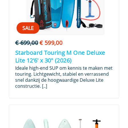
SALE
Oorspronkelijke
Huidige
€
699,00
€
599,00
prijs
prijs
Starboard Touring M One Deluxe
was:
is:
Lite 12’6′ x 30″ (2026)
€ 699,00.
€ 599,00.
Ideale high-end SUP om kennis te maken met
touring. Lichtgewicht, stabiel en verrassend
snel dankzij de hoogwaardige Deluxe Lite
constructie. [..]