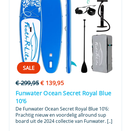
SALE
Oorspronkelijke
Huidige
€
299,95
€
139,95
prijs
prijs
Funwater Ocean Secret Royal Blue
was:
is:
10’6
€ 299,95.
€ 139,95.
De Funwater Ocean Secret Royal Blue 10’6:
Prachtig nieuw en voordelig allround sup
board uit de 2024 collectie van Funwater. [..]