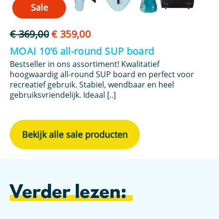
Sale
Oorspronkelijke
Huidige
€
369,00
€
359,00
€
prijs
prijs
MOAI 10’6 all-round SUP board
F
was:
is:
Bestseller in ons assortiment! Kwalitatief
De
€ 369,00.
€ 359,00.
et
hoogwaardig all-round SUP board en perfect voor
ni
recreatief gebruik. Stabiel, wendbaar en heel
co
gebruiksvriendelijk. Ideaal [..]
Bekijk alle sale producten
Verder lezen: