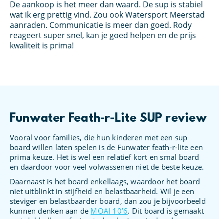
De aankoop is het meer dan waard. De sup is stabiel
Ik
an
wat ik erg prettig vind. Zou ook Watersport Meerstad
bo
s
aanraden. Communicatie is meer dan goed. Rody
Wa
et
reageert super snel, kan je goed helpen en de prijs
kl
oed
kwaliteit is prima!
Funwater Feath-r-Lite SUP review
Vooral voor families, die hun kinderen met een sup
board willen laten spelen is de Funwater feath-r-lite een
prima keuze. Het is wel een relatief kort en smal board
en daardoor voor veel volwassenen niet de beste keuze.
Daarnaast is het board enkellaags, waardoor het board
niet uitblinkt in stijfheid en belastbaarheid. Wil je een
steviger en belastbaarder board, dan zou je bijvoorbeeld
kunnen denken aan de
MOAI 10’6
. Dit board is gemaakt