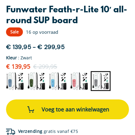
Funwater Feath-r-Lite 10′ all-
round SUP board
Sale
16
op voorraad
Prijsklasse:
€
139,95
-
€
299,95
€ 139,95
Kleur
:
Zwart
tot
Oorspronkelijke
Huidige
€
139,95
€
299,95
€ 299,95
prijs
prijs
was:
is:
€ 299,95.
€ 139,95.
Funwater
Feath-
Voeg toe aan winkelwagen
r-
Lite
10'
all-
Verzending
gratis vanaf €75