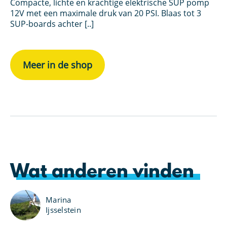
Compacte, lichte en krachtige elektrische SUP pomp
ge
12V met een maximale druk van 20 PSI. Blaas tot 3
SUP-boards achter [..]
Meer in de shop
Wat anderen vinden
Marina
Ijsselstein