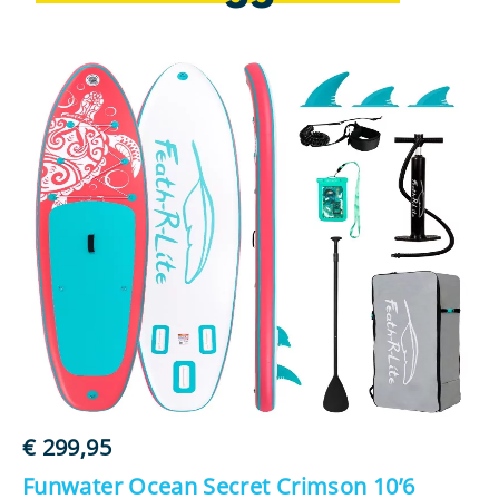
€
299,95
€
Funwater Ocean Secret Crimson 10’6
F