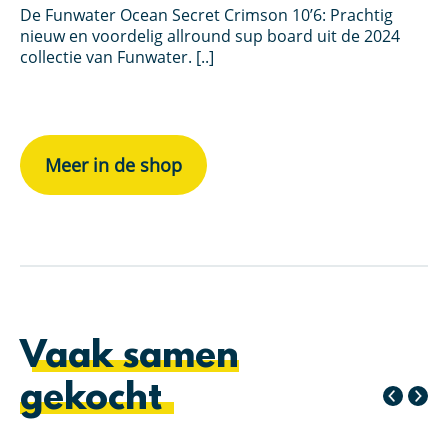
De Funwater Ocean Secret Crimson 10’6: Prachtig
De
nieuw en voordelig allround sup board uit de 2024
ni
collectie van Funwater. [..]
co
Meer in de shop
Vaak samen
gekocht