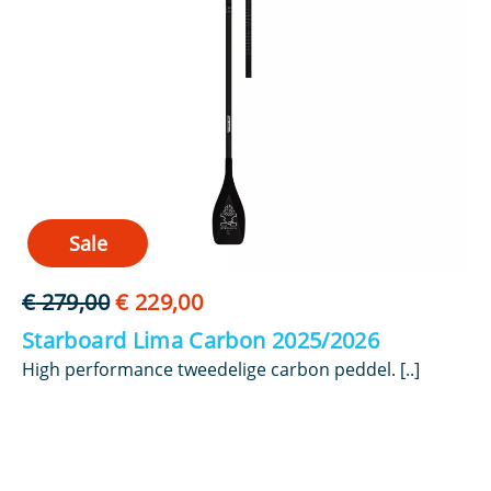
Sale
Oorspronkelijke
Huidige
€
279,00
€
229,00
€
prijs
prijs
Starboard Lima Carbon 2025/2026
St
was:
is:
d
High performance tweedelige carbon peddel. [..]
Hi
€ 279,00.
€ 229,00.