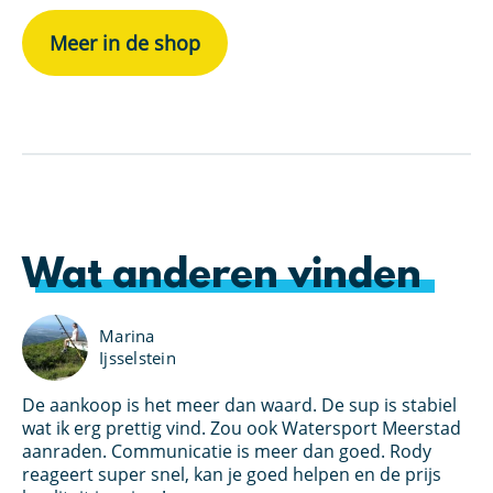
Meer in de shop
Wat anderen vinden
Marina
Ijsselstein
De aankoop is het meer dan waard. De sup is stabiel
Ik
an
wat ik erg prettig vind. Zou ook Watersport Meerstad
bo
s
aanraden. Communicatie is meer dan goed. Rody
Wa
et
reageert super snel, kan je goed helpen en de prijs
kl