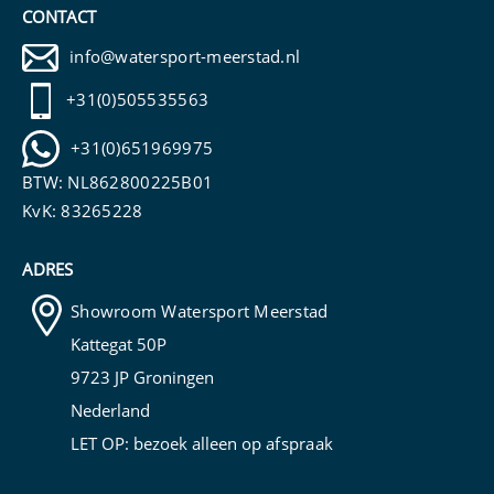
CONTACT
info@watersport-meerstad.nl
+31(0)505535563
+31(0)651969975
BTW: NL862800225B01
KvK: 83265228
ADRES
Showroom Watersport Meerstad
Kattegat 50P
9723 JP Groningen
Nederland
LET OP: bezoek alleen op
afspraak