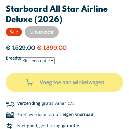
Starboard All Star Airline
Deluxe (2026)
Uitverkocht
Sale
Oorspronkelijke
Huidige
€
1.529,00
€
1.399,00
prijs
prijs
Breedte
was:
is:
€ 1.529,00.
€ 1.399,00.
Starboard
All
Voeg toe aan winkelwagen
Star
Airline
Deluxe
(2026)
Verzending
gratis vanaf €75
aantal
Snel leverbaar vanuit
eigen voorraad
Niet goed, geld terug
garantie