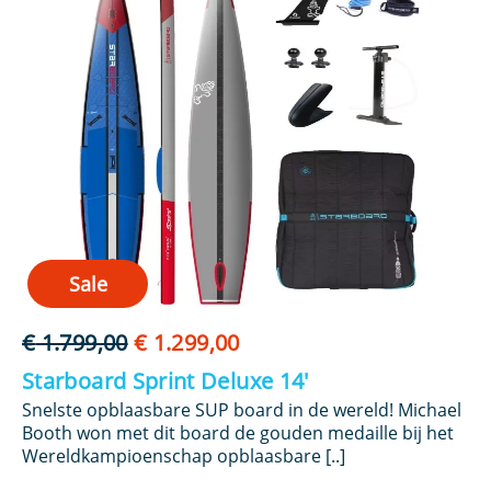
Sale
Oorspronkelijke
Huidige
€
1.799,00
€
1.299,00
€
prijs
prijs
Starboard Sprint Deluxe 14′
S
was:
is:
Snelste opblaasbare SUP board in de wereld! Michael
Hi
€ 1.799,00.
€ 1.299,00.
Booth won met dit board de gouden medaille bij het
Co
ie
Wereldkampioenschap opblaasbare [..]
per
l