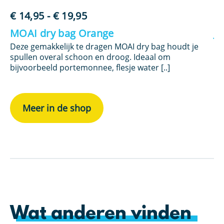
Prijsklasse:
€
14,95
-
€
19,95
€
€ 14,95
MOAI dry bag Orange
Jo
tot
Deze gemakkelijk te dragen MOAI dry bag houdt je
De
€ 19,95
spullen overal schoon en droog. Ideaal om
en
bijvoorbeeld portemonnee, flesje water [..]
bli
Meer in de shop
Wat anderen vinden