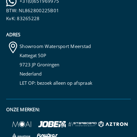
+31(0)651969975
BTW: NL862800225B01
KvK: 83265228
ADRES
Showroom Watersport Meerstad
Kattegat 50P
9723 JP Groningen
Nederland
LET OP: bezoek alleen op
afspraak
ONZE MERKEN: