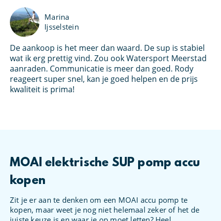
Marina
Ijsselstein
De aankoop is het meer dan waard. De sup is stabiel
Ik
an
wat ik erg prettig vind. Zou ook Watersport Meerstad
bo
s
aanraden. Communicatie is meer dan goed. Rody
Wa
et
reageert super snel, kan je goed helpen en de prijs
kl
oed
kwaliteit is prima!
MOAI elektrische SUP pomp accu
kopen
Zit je er aan te denken om een MOAI accu pomp te
kopen, maar weet je nog niet helemaal zeker of het de
juiste keuze is en waar je op moet letten? Heel